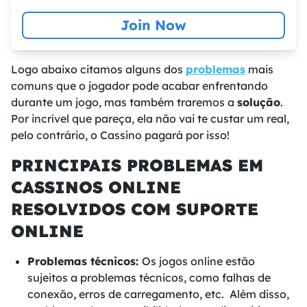
Join Now
Logo abaixo citamos alguns dos
problemas
mais
comuns que o jogador pode acabar enfrentando
durante um jogo, mas também traremos a
solução
.
Por incrível que pareça, ela não vai te custar um real,
pelo contrário, o Cassino pagará por isso!
PRINCIPAIS PROBLEMAS EM
CASSINOS ONLINE
RESOLVIDOS COM SUPORTE
ONLINE
Problemas técnicos:
Os jogos online estão
sujeitos a problemas técnicos, como falhas de
conexão, erros de carregamento, etc. Além disso,