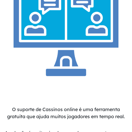
O suporte de Cassinos online é uma ferramenta
gratuita que ajuda muitos jogadores em tempo real.