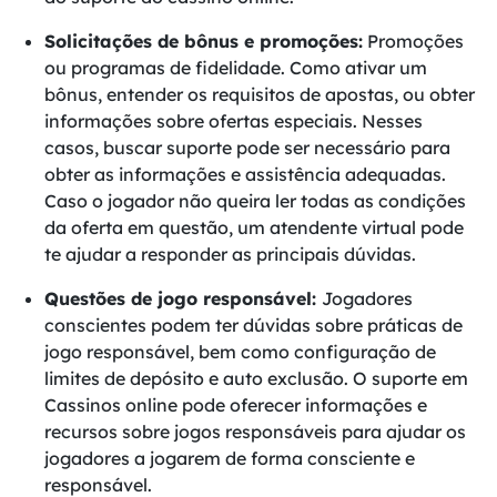
Solicitações de bônus e promoções:
Promoções
ou programas de fidelidade. Como ativar um
bônus, entender os requisitos de apostas, ou obter
informações sobre ofertas especiais. Nesses
casos, buscar suporte pode ser necessário para
obter as informações e assistência adequadas.
Caso o jogador não queira ler todas as condições
da oferta em questão, um atendente virtual pode
te ajudar a responder as principais dúvidas.
Questões de jogo responsável:
Jogadores
conscientes podem ter dúvidas sobre práticas de
jogo responsável, bem como configuração de
limites de depósito e auto exclusão. O suporte em
Cassinos online pode oferecer informações e
recursos sobre jogos responsáveis para ajudar os
jogadores a jogarem de forma consciente e
responsável.