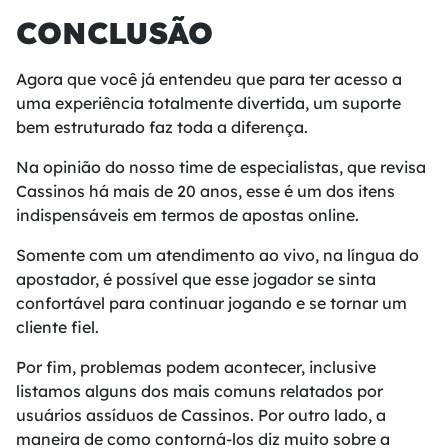
CONCLUSÃO
Agora que você já entendeu que para ter acesso a
uma experiência totalmente divertida, um suporte
bem estruturado faz toda a diferença.
Na opinião do nosso time de especialistas, que revisa
Cassinos há mais de 20 anos, esse é um dos itens
indispensáveis em termos de apostas online.
Somente com um atendimento ao vivo, na língua do
apostador, é possível que esse jogador se sinta
confortável para continuar jogando e se tornar um
cliente fiel.
Por fim, problemas podem acontecer, inclusive
listamos alguns dos mais comuns relatados por
usuários assíduos de Cassinos. Por outro lado, a
maneira de como contorná-los diz muito sobre a