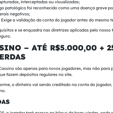
apturadas, interceptadas ou visualizadas;
ogo patológico foi reconhecido como uma doença grave por 
erais negativos;
 – Exige a validação da conta do jogador antes do mesmo te
isitos e se enquadra nas diretrizes aplicadas pelo nosso 
eguro.
INO – ATÉ R$5.000,00 + 
ERDAS
 Cassino são apenas para novos jogadores, mas não para p
ue fazem depósitos regulares no site.
me, o dinheiro vai sendo creditado na conta do jogador, 
no.
DAS
, o jogador terá acesso ao bônus de boas-vindas, onde r