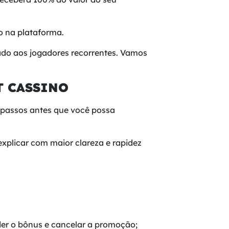
o na plataforma.
do aos jogadores recorrentes. Vamos
T CASSINO
s passos antes que você possa
xplicar com maior clareza e rapidez
rder o bônus e cancelar a promoção;