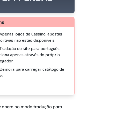
ns
Apenas jogos de Cassino, apostas
ortivas não estão disponíveis
Tradução do site para português
ciona apenas através do próprio
egador
Demora para carregar catálogo de
os
 e opera no modo tradução para