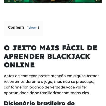
Contents
show
O JEITO MAIS FÁCIL DE
APRENDER BLACKJACK
ONLINE
Antes de começar, preste atenção em alguns termos
recorrentes durante o jogo, mas não se preocupe,
conforme for jogando de verdade você vai ter
oportunidade de se familiarizar com todos eles.
Dicionário brasileiro do