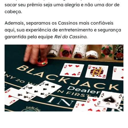
sacar seu prêmio seja uma alegria e não uma dor de
cabeça.
Ademais, separamos os Cassinos mais confiáveis
aqui, sua experiência de entretenimento e segurança
garantida pela equipe
Rei do Cassino
.