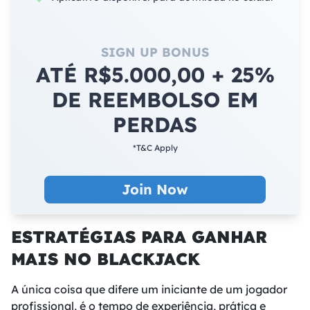
SIGN UP BONUS
ATÉ R$5.000,00 + 25%
DE REEMBOLSO EM
PERDAS
*T&C Apply
Join Now
ESTRATÉGIAS PARA GANHAR
MAIS NO BLACKJACK
A única coisa que difere um iniciante de um jogador
profissional, é o tempo de experiência, prática e