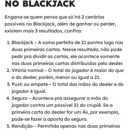
NO BLACKJACK
Engana-se quem pensa que só há 2 cenários
possíveis no Blackjack, além de ganhar ou perder,
existem mais 3 resultados, confira:
Blackjack – A soma perfeita de 21 pontos logo nas
duas primeiras cartas. Nesse resultado, não pode
pedir pra dividir as cartas, ele acontece somente
nas duas primeiras cartas distribuídas pelo dealer.
Vitória normal – O total do jogador é maior do que
o do dealer, porém, menor ou igual a 21.
Push ou empate – O total das mãos do dealer e do
jogador é igual.
Seguro – Acontece pra assegurar a mão do
jogador contra um possível 21 do crupiê. Se a
primeira carta do dealer for um Ás, por exemplo,
pode-se fazer a aposta do seguro.
Rendição – Permitida apenas nas duas primeiras