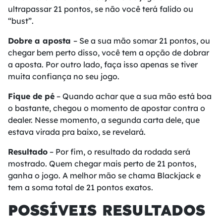
ultrapassar 21 pontos, se não você terá falido ou
“bust”.
Dobre a aposta
– Se a sua mão somar 21 pontos, ou
chegar bem perto disso, você tem a opção de dobrar
a aposta. Por outro lado, faça isso apenas se tiver
muita confiança no seu jogo.
Fique de pé
– Quando achar que a sua mão está boa
o bastante, chegou o momento de apostar contra o
dealer. Nesse momento, a segunda carta dele, que
estava virada pra baixo, se revelará.
Resultado
– Por fim, o resultado da rodada será
mostrado. Quem chegar mais perto de 21 pontos,
ganha o jogo. A melhor mão se chama Blackjack e
tem a soma total de 21 pontos exatos.
POSSÍVEIS RESULTADOS