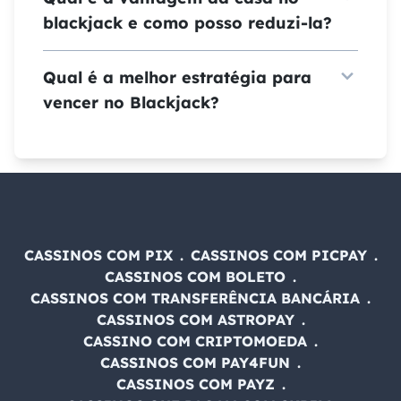
blackjack e como posso reduzi-la?
Qual é a melhor estratégia para
vencer no Blackjack?
CASSINOS COM PIX
CASSINOS COM PICPAY
CASSINOS COM BOLETO
CASSINOS COM TRANSFERÊNCIA BANCÁRIA
CASSINOS COM ASTROPAY
CASSINO COM CRIPTOMOEDA
CASSINOS COM PAY4FUN
CASSINOS COM PAYZ