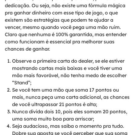
dedicação. Ou seja, não existe uma fórmula mágica
pra ganhar dinheiro com esse tipo de jogo, o que
existem são estratégias que podem te ajudar a
vencer, mesmo quando você pega uma mão ruim.
Claro que nenhuma é 100% garantida, mas entender
como funcionam é essencial pra melhorar suas
chances de ganhar.
Observe a primeira carta do dealer, se ele estiver
mostrando cartas mais baixas e você tiver uma
mão mais favorável, não tenha medo de escolher
“Stand”;
Se você tem uma mão que soma 17 pontos ou
mais, nunca peça uma carta adicional, as chances
de você ultrapassar 21 pontos é alta;
Nunca divida dois 10, pois eles somam 20 pontos,
uma soma muito boa para arriscar;
Seja audacioso, mas saiba o momento pra tudo.
Dobre sua aposta se você perceber que sua soma