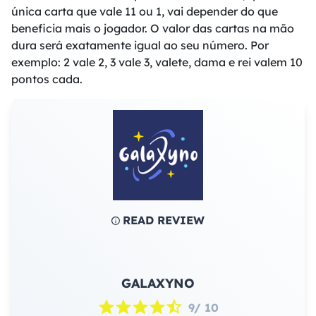
única carta que vale 11 ou 1, vai depender do que
beneficia mais o jogador. O valor das cartas na mão
dura será exatamente igual ao seu número. Por
exemplo: 2 vale 2, 3 vale 3, valete, dama e rei valem 10
pontos cada.
READ REVIEW
GALAXYNO
9/ 10