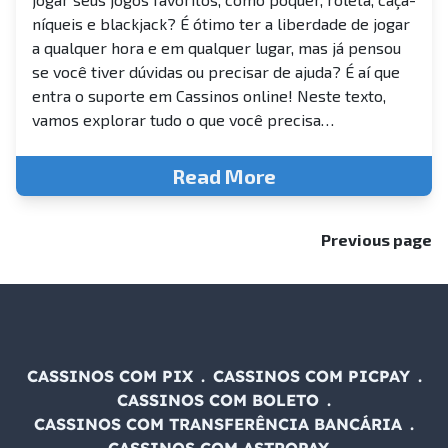
níqueis e blackjack? É ótimo ter a liberdade de jogar
a qualquer hora e em qualquer lugar, mas já pensou
se você tiver dúvidas ou precisar de ajuda? É aí que
entra o suporte em Cassinos online! Neste texto,
vamos explorar tudo o que você precisa…
Read More
N
Previous page
a
v
e
g
a
CASSINOS COM PIX
CASSINOS COM PICPAY
ç
CASSINOS COM BOLETO
ã
CASSINOS COM TRANSFERÊNCIA BANCÁRIA
o