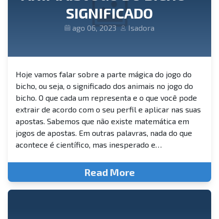
SIGNIFICADO
ago 06, 2023
Isadora
Hoje vamos falar sobre a parte mágica do jogo do
bicho, ou seja, o significado dos animais no jogo do
bicho. O que cada um representa e o que você pode
extrair de acordo com o seu perfil e aplicar nas suas
apostas. Sabemos que não existe matemática em
jogos de apostas. Em outras palavras, nada do que
acontece é científico, mas inesperado e…
Read More