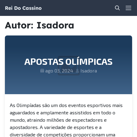
Rei Do Cassino
S
P
e
r
Autor:
Isadora
S
S
a
i
k
k
r
m
i
i
c
a
p
p
h
r
t
t
y
APOSTAS OLÍMPICAS
o
o
M
n
c
e
ago 03, 2024
Isadora
a
o
n
v
n
u
i
t
g
e
a
n
As Olimpíadas são um dos eventos esportivos mais
t
t
aguardados e amplamente assistidos em todo o
i
mundo, atraindo milhões de espectadores e
o
apostadores. A variedade de esportes e a
n
diversidade de competições proporcionam uma