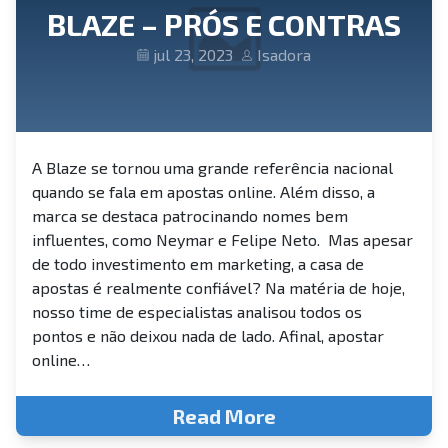
BLAZE – PRÓS E CONTRAS
jul 23, 2023
Isadora
A Blaze se tornou uma grande referência nacional
quando se fala em apostas online. Além disso, a
marca se destaca patrocinando nomes bem
influentes, como Neymar e Felipe Neto. Mas apesar
de todo investimento em marketing, a casa de
apostas é realmente confiável? Na matéria de hoje,
nosso time de especialistas analisou todos os
pontos e não deixou nada de lado. Afinal, apostar
online…
Read More