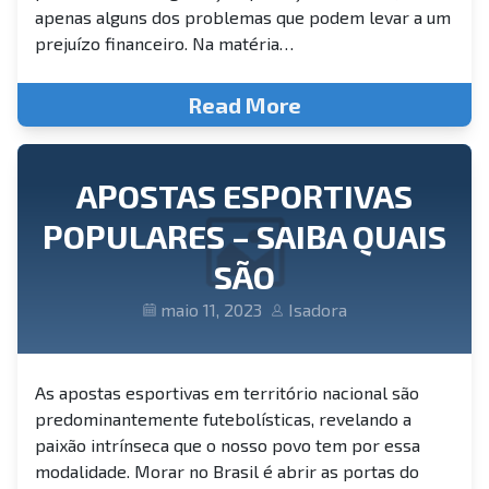
apenas alguns dos problemas que podem levar a um
prejuízo financeiro. Na matéria…
Read More
APOSTAS ESPORTIVAS
POPULARES – SAIBA QUAIS
SÃO
maio 11, 2023
Isadora
As apostas esportivas em território nacional são
predominantemente futebolísticas, revelando a
paixão intrínseca que o nosso povo tem por essa
modalidade. Morar no Brasil é abrir as portas do