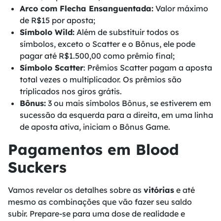
Arco com Flecha Ensanguentada:
Valor máximo
de R$15 por aposta;
Símbolo Wild:
Além de substituir todos os
símbolos, exceto o Scatter e o Bônus, ele pode
pagar até R$1.500,00 como prêmio final;
Símbolo Scatter
: Prêmios Scatter pagam a aposta
total vezes o multiplicador. Os prêmios são
triplicados nos giros grátis.
Bônus:
3 ou mais símbolos Bônus, se estiverem em
sucessão da esquerda para a direita, em uma linha
de aposta ativa, iniciam o Bônus Game.
Pagamentos em Blood
Suckers
Vamos revelar os detalhes sobre as
vitórias
e até
mesmo as combinações que vão fazer seu saldo
subir. Prepare-se para uma dose de realidade e