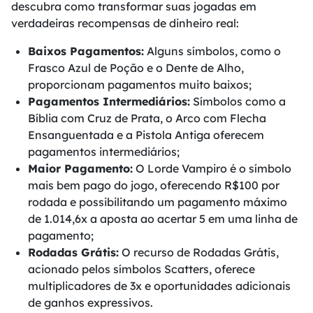
descubra como transformar suas jogadas em
verdadeiras recompensas de dinheiro real:
Baixos Pagamentos:
Alguns símbolos, como o
Frasco Azul de Poção e o Dente de Alho,
proporcionam pagamentos muito baixos;
Pagamentos Intermediários:
Símbolos como a
Bíblia com Cruz de Prata, o Arco com Flecha
Ensanguentada e a Pistola Antiga oferecem
pagamentos intermediários;
Maior Pagamento:
O Lorde Vampiro é o símbolo
mais bem pago do jogo, oferecendo R$100 por
rodada e possibilitando um pagamento máximo
de 1.014,6x a aposta ao acertar 5 em uma linha de
pagamento;
Rodadas Grátis:
O recurso de Rodadas Grátis,
acionado pelos símbolos Scatters, oferece
multiplicadores de 3x e oportunidades adicionais
de ganhos expressivos.