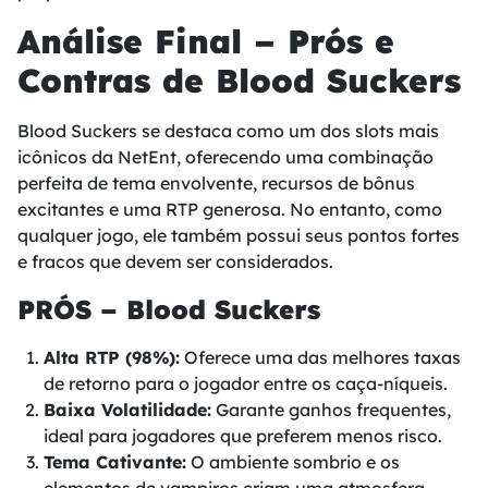
Análise Final – Prós e
Contras de
Blood Suckers
Blood Suckers se destaca como um dos slots mais
icônicos da NetEnt, oferecendo uma combinação
perfeita de tema envolvente, recursos de bônus
excitantes e uma RTP generosa. No entanto, como
qualquer jogo, ele também possui seus pontos fortes
e fracos que devem ser considerados.
PRÓS –
Blood Suckers
Alta RTP (98%):
Oferece uma das melhores taxas
de retorno para o jogador entre os caça-níqueis.
Baixa Volatilidade:
Garante ganhos frequentes,
ideal para jogadores que preferem menos risco.
Tema Cativante:
O ambiente sombrio e os