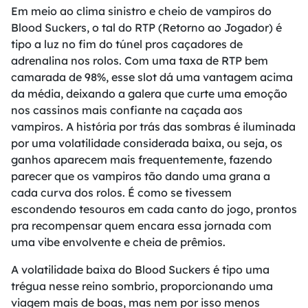
Em meio ao clima sinistro e cheio de vampiros do
Blood Suckers, o tal do RTP (Retorno ao Jogador) é
tipo a luz no fim do túnel pros caçadores de
adrenalina nos rolos. Com uma taxa de RTP bem
camarada de 98%, esse slot dá uma vantagem acima
da média, deixando a galera que curte uma emoção
nos cassinos mais confiante na caçada aos
vampiros. A história por trás das sombras é iluminada
por uma volatilidade considerada baixa, ou seja, os
ganhos aparecem mais frequentemente, fazendo
parecer que os vampiros tão dando uma grana a
cada curva dos rolos. É como se tivessem
escondendo tesouros em cada canto do jogo, prontos
pra recompensar quem encara essa jornada com
uma vibe envolvente e cheia de prêmios.
A volatilidade baixa do Blood Suckers é tipo uma
trégua nesse reino sombrio, proporcionando uma
viagem mais de boas, mas nem por isso menos