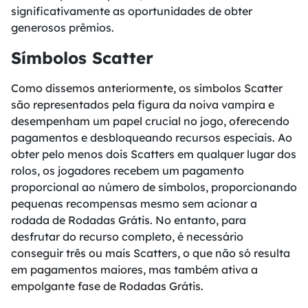
significativamente as oportunidades de obter
generosos prêmios.
Símbolos Scatter
Como dissemos anteriormente, os símbolos Scatter
são representados pela figura da noiva vampira e
desempenham um papel crucial no jogo, oferecendo
pagamentos e desbloqueando recursos especiais. Ao
obter pelo menos dois Scatters em qualquer lugar dos
rolos, os jogadores recebem um pagamento
proporcional ao número de símbolos, proporcionando
pequenas recompensas mesmo sem acionar a
rodada de Rodadas Grátis. No entanto, para
desfrutar do recurso completo, é necessário
conseguir três ou mais Scatters, o que não só resulta
em pagamentos maiores, mas também ativa a
empolgante fase de Rodadas Grátis.