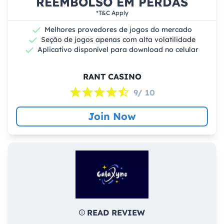
REEMBOLSO EM PERDAS
*T&C Apply
Melhores provedores de jogos do mercado
Seção de jogos apenas com alta volatilidade
Aplicativo disponível para download no celular
RANT CASINO
9/ 10
Join Now
READ REVIEW