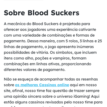
Sobre Blood Suckers
A mecânica do Blood Suckers é projetada para
oferecer aos jogadores uma experiência cativante
com uma variedade de combinações e formas de
pagamento. Dessa maneira, com 5 rolos, 3 linhas e 25
linhas de pagamento, o jogo apresenta inúmeras
possibilidades de vitória. Os símbolos, que incluem
itens como alho, poções e vampiros, formam
combinações em linhas ativas, proporcionando
diferentes valores de pagamento.
Não se esqueça de acompanhar todas as resenhas
sobre
os melhores Cassinos online
aqui em nosso
site, afinal, nosso time faz questão de trazer sempre
uma opinião sincera sobre o universo iGaming! Aqui
estão alguns cassinos revisados pelo nosso time para