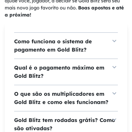
ajude você, jogador, a decidir se Gold Blitz será seu
mais novo jogo favorito ou não.
Boas apostas e até
a próxima!
Como funciona o sistema de
pagamento em Gold Blitz?
Qual é o pagamento máximo em
Gold Blitz?
O que são os multiplicadores em
Gold Blitz e como eles funcionam?
Gold Blitz tem rodadas grátis? Como
são ativadas?