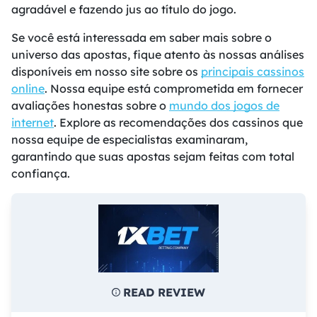
agradável e fazendo jus ao título do jogo.
Se você está interessada em saber mais sobre o
universo das apostas, fique atento às nossas análises
disponíveis em nosso site sobre os
principais cassinos
online
. Nossa equipe está comprometida em fornecer
avaliações honestas sobre o
mundo dos jogos de
internet
. Explore as recomendações dos cassinos que
nossa equipe de especialistas examinaram,
garantindo que suas apostas sejam feitas com total
confiança.
READ REVIEW