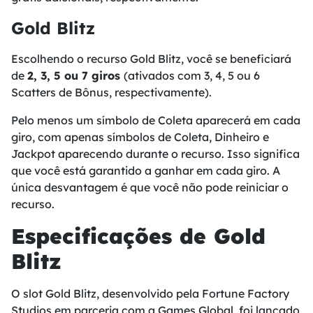
Gold Blitz
Escolhendo o recurso Gold Blitz, você se beneficiará
de
2, 3, 5 ou 7 giros
(ativados com 3, 4, 5 ou 6
Scatters de Bônus, respectivamente).
Pelo menos um símbolo de Coleta aparecerá em cada
giro, com apenas símbolos de Coleta, Dinheiro e
Jackpot aparecendo durante o recurso. Isso significa
que você está garantido a ganhar em cada giro. A
única desvantagem é que você não pode reiniciar o
recurso.
Especificações de
Gold
Blitz
O slot Gold Blitz, desenvolvido pela Fortune Factory
Studios em parceria com a Games Global, foi lançado