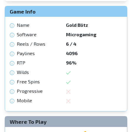
Game Info
Name
Gold Blitz
Software
Microgaming
Reels / Rows
6 / 4
Paylines
4096
RTP
96%
Wilds
Free Spins
Progressive
Mobile
Where To Play