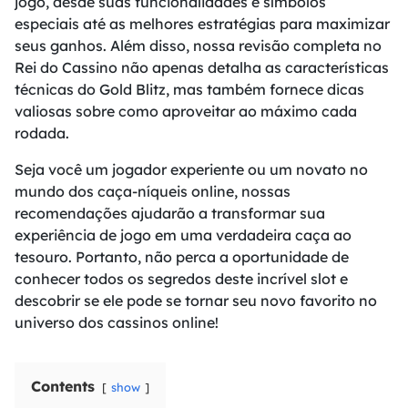
jogo, desde suas funcionalidades e símbolos
especiais até as melhores estratégias para maximizar
seus ganhos. Além disso, nossa revisão completa no
Rei do Cassino não apenas detalha as características
técnicas do Gold Blitz, mas também fornece dicas
valiosas sobre como aproveitar ao máximo cada
rodada.
Seja você um jogador experiente ou um novato no
mundo dos caça-níqueis online, nossas
recomendações ajudarão a transformar sua
experiência de jogo em uma verdadeira caça ao
tesouro. Portanto, não perca a oportunidade de
conhecer todos os segredos deste incrível slot e
descobrir se ele pode se tornar seu novo favorito no
universo dos cassinos online!
Contents
show