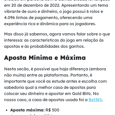
em 20 de dezembro de 2022. Apresentando um tema
vibrante de ouro e dinheiro, o jogo possui 6 rolos e
4.096 linhas de pagamento, oferecendo uma
experiência rica e dinâmica para os jogadores.
Mas disso já sabemos, agora vamos falar sobre o que
interessa: as características do jogo em relação às
apostas e às probabilidades dos ganhos.
Aposta Mínima e Máxima
Nesta secão, é possível que haja diferença (embora
não muita) entre as plataformas. Portanto, é
importante que você as estude antes e escolha com
sabedoria qual a melhor casa de apostas para
colocar seu dinheiro e apostar em Gold Blitz. No
nosso caso, a casa de apostas usada foi a
Bet365
.
Aposta máxima:
R$ 500