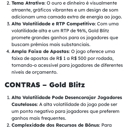
Tema Atrativo
: O ouro e dinheiro é visualmente
atraente, gráficos vibrantes e um design de som
adicionam uma camada extra de energia ao jogo.
Alta Volatilidade e RTP Competitivo
: Com uma
volatilidade alta e um RTP de 96%, Gold Blitz
promete grandes ganhos para os jogadores que
buscam prêmios mais substanciais.
Ampla Faixa de Apostas
: O jogo oferece uma
faixa de apostas de R$ 1 a R$ 500 por rodada,
tornando-o acessível para jogadores de diferentes
níveis de orçamento.
CONTRAS –
Gold Blitz
Alta Volatilidade Pode Desencorajar Jogadores
Cautelosos
: A alta volatilidade do jogo pode ser
um ponto negativo para jogadores que preferem
ganhos mais frequentes
.
Complexidade dos Recursos de Bônus
: Para