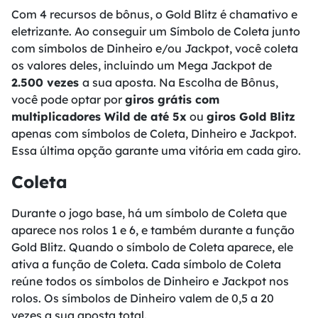
Com 4 recursos de bônus, o Gold Blitz é chamativo e
eletrizante. Ao conseguir um Símbolo de Coleta junto
com símbolos de Dinheiro e/ou Jackpot, você coleta
os valores deles, incluindo um Mega Jackpot de
2.500 vezes
a sua aposta. Na Escolha de Bônus,
você pode optar por
giros grátis com
multiplicadores Wild de até 5x
ou
giros Gold Blitz
apenas com símbolos de Coleta, Dinheiro e Jackpot.
Essa última opção garante uma vitória em cada giro.
Coleta
Durante o jogo base, há um símbolo de Coleta que
aparece nos rolos 1 e 6, e também durante a função
Gold Blitz. Quando o símbolo de Coleta aparece, ele
ativa a função de Coleta. Cada símbolo de Coleta
reúne todos os símbolos de Dinheiro e Jackpot nos
rolos. Os símbolos de Dinheiro valem de 0,5 a 20
vezes a sua aposta total.