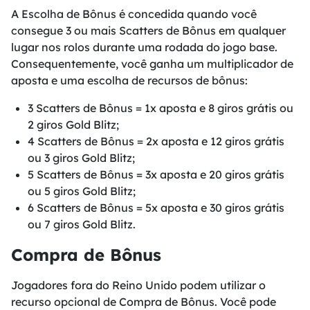
A Escolha de Bônus é concedida quando você
consegue 3 ou mais Scatters de Bônus em qualquer
lugar nos rolos durante uma rodada do jogo base.
Consequentemente, você ganha um multiplicador de
aposta e uma escolha de recursos de bônus:
3 Scatters de Bônus = 1x aposta e 8 giros grátis ou
2 giros Gold Blitz;
4 Scatters de Bônus = 2x aposta e 12 giros grátis
ou 3 giros Gold Blitz;
5 Scatters de Bônus = 3x aposta e 20 giros grátis
ou 5 giros Gold Blitz;
6 Scatters de Bônus = 5x aposta e 30 giros grátis
ou 7 giros Gold Blitz.
Compra de Bônus
Jogadores fora do Reino Unido podem utilizar o
recurso opcional de Compra de Bônus. Você pode