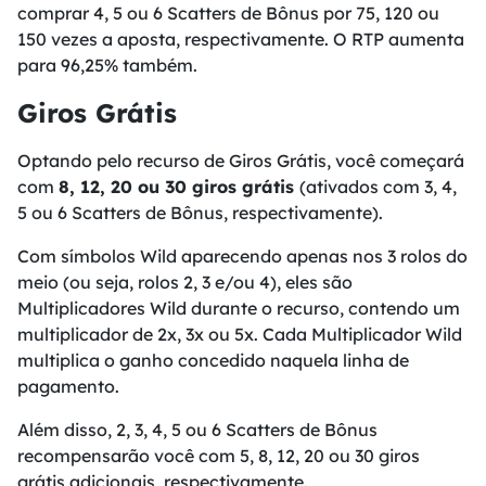
comprar 4, 5 ou 6 Scatters de Bônus por 75, 120 ou
150 vezes a aposta, respectivamente. O RTP aumenta
para 96,25% também.
Giros Grátis
Optando pelo recurso de Giros Grátis, você começará
com
8, 12, 20 ou 30 giros grátis
(ativados com 3, 4,
5 ou 6 Scatters de Bônus, respectivamente).
Com símbolos Wild aparecendo apenas nos 3 rolos do
meio (ou seja, rolos 2, 3 e/ou 4), eles são
Multiplicadores Wild durante o recurso, contendo um
multiplicador de 2x, 3x ou 5x. Cada Multiplicador Wild
multiplica o ganho concedido naquela linha de
pagamento.
Além disso, 2, 3, 4, 5 ou 6 Scatters de Bônus
recompensarão você com 5, 8, 12, 20 ou 30 giros
grátis adicionais, respectivamente.