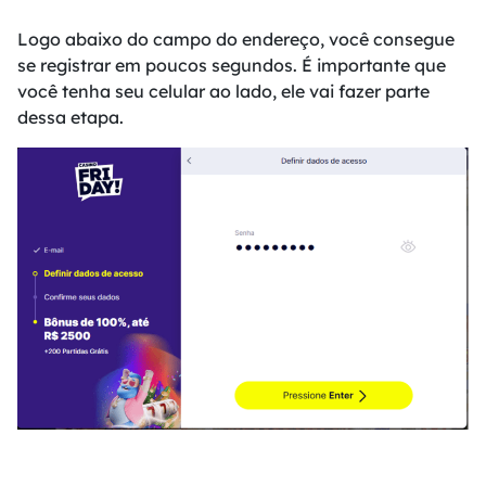
Logo abaixo do campo do endereço, você consegue
se registrar em poucos segundos. É importante que
você tenha seu celular ao lado, ele vai fazer parte
dessa etapa.