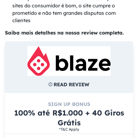
sites do consumidor é bom, o site cumpre o
prometido e não tem grandes disputas com
clientes
Saiba mais detalhes na nossa review completa.
READ REVIEW
SIGN UP BONUS
100% até R$1.000 + 40 Giros
Grátis
*T&C Apply