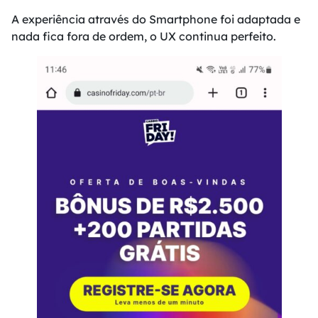
A experiência através do Smartphone foi adaptada e
nada fica fora de ordem, o UX continua perfeito.