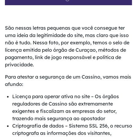
São nessas letras pequenas que você consegue ter
uma ideia da legitimidade do site, mas claro que isso
não é tudo. Nessa foto, por exemplo, temos o selo de
licença emitida pelo órgão de Curaçao, métodos de
pagamento, link de jogo responsável e política de
privacidade.
Para atestar a segurança de um Cassino, vamos mais
afundo:
Licença para operar ativa no site – Os órgãos
reguladores de Cassino são extremamente
exigentes e fiscalizam as empresas do setor,
trazendo mais segurança ao apostador
Criptografia de dados – Sistema SSL 256, o recurso
criptografa as informações dos visitantes,