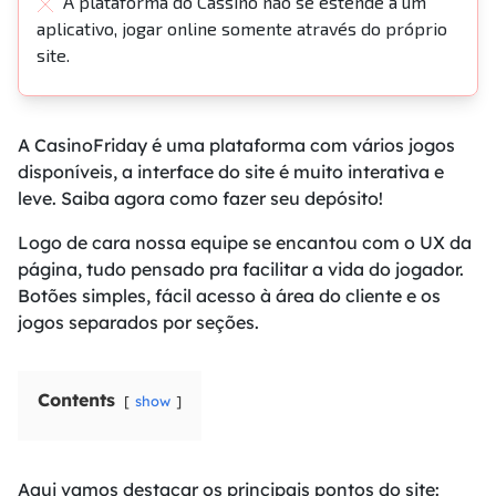
A plataforma do Cassino não se estende a um
aplicativo, jogar online somente através do próprio
site.
A CasinoFriday é uma plataforma com vários jogos
disponíveis, a interface do site é muito interativa e
leve. Saiba agora como fazer seu depósito!
Logo de cara nossa equipe se encantou com o UX da
página, tudo pensado pra facilitar a vida do jogador.
Botões simples, fácil acesso à área do cliente e os
jogos separados por seções.
Contents
show
Aqui vamos destacar os principais pontos do site: