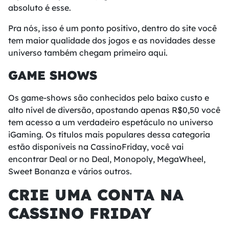
absoluto é esse.
Pra nós, isso é um ponto positivo, dentro do site você
tem maior qualidade dos jogos e as novidades desse
universo também chegam primeiro aqui.
GAME SHOWS
Os game-shows são conhecidos pelo baixo custo e
alto nível de diversão, apostando apenas R$0,50 você
tem acesso a um verdadeiro espetáculo no universo
iGaming. Os títulos mais populares dessa categoria
estão disponíveis na CassinoFriday, você vai
encontrar Deal or no Deal, Monopoly, MegaWheel,
Sweet Bonanza e vários outros.
CRIE UMA CONTA NA
CASSINO FRIDAY