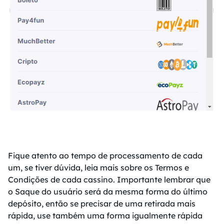
Fique atento ao tempo de processamento de cada
um, se tiver dúvida, leia mais sobre os Termos e
Condições de cada cassino. Importante lembrar que
o Saque do usuário será da mesma forma do último
depósito, então se precisar de uma retirada mais
rápida, use também uma forma igualmente rápida