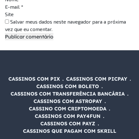
E-mail
*
Site
Salvar meus dados neste navegador para a próxima
vez que eu comentar.
CASSINOS COM PIX
CASSINOS COM PICPAY
CASSINOS COM BOLETO
CASSINOS COM TRANSFERÊNCIA BANCÁRIA
CASSINOS COM ASTROPAY
CASSINO COM CRIPTOMOEDA
CASSINOS COM PAY4FUN
CASSINOS COM PAYZ
CASSINOS QUE PAGAM COM SKRILL