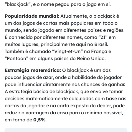
“blackjack”, e o nome pegou para o jogo em si.
Popularidade mundial:
Atualmente, o blackjack é
um dos jogos de cartas mais populares em todo o
mundo, sendo jogado em diferentes países e regiões.
É conhecido por diferentes nomes, como “21” em
muitos lugares, principalmente aqui no Brasil.
Também é chamado “Vingt-et-Un” na França e
“Pontoon” em alguns países do Reino Unido.
Estratégia matemática:
O blackjack é um dos
poucos jogos de azar, onde a habilidade do jogador
pode influenciar diretamente nas chances de ganhar.
A estratégia básica de blackjack, que envolve tomar
decisões matematicamente calculadas com base nas
cartas do jogador e na carta exposta do dealer, pode
reduzir a vantagem da casa para o mínimo possível,
em torno de
0,5%.