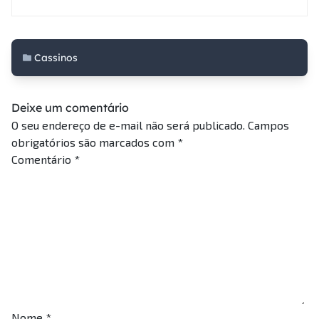
Cassinos
Deixe um comentário
O seu endereço de e-mail não será publicado.
Campos
obrigatórios são marcados com
*
Comentário
*
Nome
*