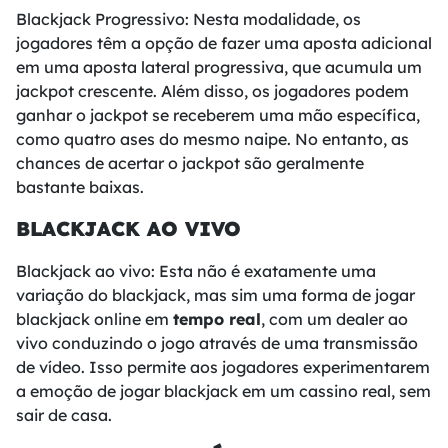
Blackjack Progressivo: Nesta modalidade, os
jogadores têm a opção de fazer uma aposta adicional
em uma aposta lateral progressiva, que acumula um
jackpot crescente. Além disso, os jogadores podem
ganhar o jackpot se receberem uma mão específica,
como quatro ases do mesmo naipe. No entanto, as
chances de acertar o jackpot são geralmente
bastante baixas.
BLACKJACK AO VIVO
Blackjack ao vivo: Esta não é exatamente uma
variação do blackjack, mas sim uma forma de jogar
blackjack online em
tempo real
, com um dealer ao
vivo conduzindo o jogo através de uma transmissão
de vídeo. Isso permite aos jogadores experimentarem
a emoção de jogar blackjack em um cassino real, sem
sair de casa.