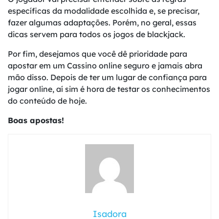
específicas da modalidade escolhida e, se precisar,
fazer algumas adaptações. Porém, no geral, essas
dicas servem para todos os jogos de blackjack.
Por fim, desejamos que você dê prioridade para
apostar em um Cassino online seguro e jamais abra
mão disso. Depois de ter um lugar de confiança para
jogar online, aí sim é hora de testar os conhecimentos
do conteúdo de hoje.
Boas apostas!
Isadora