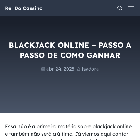
S
S
Rei Do Cassino
S
k
k
P
e
i
i
r
a
p
p
i
r
t
t
m
c
o
o
a
BLACKJACK ONLINE – PASSO A
h
n
c
r
PASSO DE COMO GANHAR
a
o
y
v
n
M
abr 24, 2023
Isadora
i
t
e
g
e
n
a
n
u
t
t
i
o
n
Essa não é a primeira matéria sobre blackjack online
e também não será a última. Já viemos aqui contar