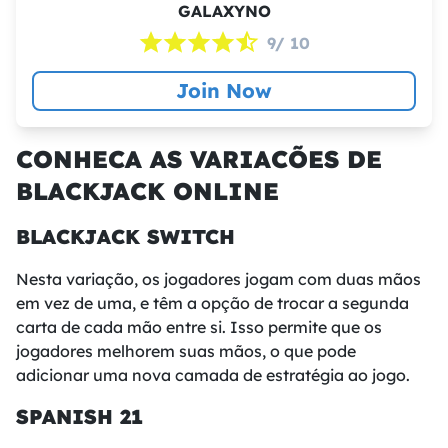
GALAXYNO
9/ 10
Join Now
CONHECA AS VARIACÕES DE
BLACKJACK ONLINE
BLACKJACK SWITCH
Nesta variação, os jogadores jogam com duas mãos
em vez de uma, e têm a opção de trocar a segunda
carta de cada mão entre si. Isso permite que os
jogadores melhorem suas mãos, o que pode
adicionar uma nova camada de estratégia ao jogo.
SPANISH 21