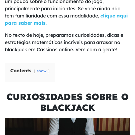
um pouco sobre o funcionamento do jogo,
principalmente para iniciantes. Se você ainda não
tem familiaridade com essa modalidade,
clique aqui
para saber mais.
No texto de hoje, preparamos curiosidades, dicas e
estratégias matemáticas incríveis para arrasar no
blackjack em Cassinos online. Vem com a gente!
Contents
show
CURIOSIDADES SOBRE O
BLACKJACK