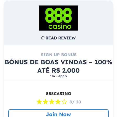
READ REVIEW
SIGN UP BONUS
BÓNUS DE BOAS VINDAS – 100%
ATÉ R$ 2.000
*T&C Apply
888CASINO
8/ 10
Join Now