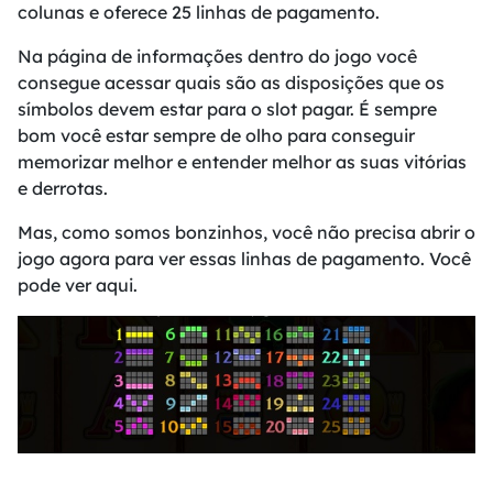
colunas e oferece 25 linhas de pagamento.
Na página de informações dentro do jogo você
consegue acessar quais são as disposições que os
símbolos devem estar para o slot pagar. É sempre
bom você estar sempre de olho para conseguir
memorizar melhor e entender melhor as suas vitórias
e derrotas.
Mas, como somos bonzinhos, você não precisa abrir o
jogo agora para ver essas linhas de pagamento. Você
pode ver aqui.