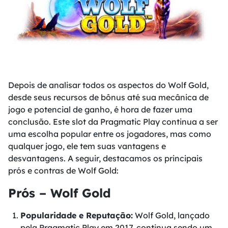
Depois de analisar todos os aspectos do Wolf Gold,
desde seus recursos de bônus até sua mecânica de
jogo e potencial de ganho, é hora de fazer uma
conclusão. Este slot da Pragmatic Play continua a ser
uma escolha popular entre os jogadores, mas como
qualquer jogo, ele tem suas vantagens e
desvantagens. A seguir, destacamos os principais
prós e contras de Wolf Gold:
Prós – Wolf Gold
Popularidade e Reputação:
Wolf Gold, lançado
pela Pragmatic Play em 2017, continua sendo um