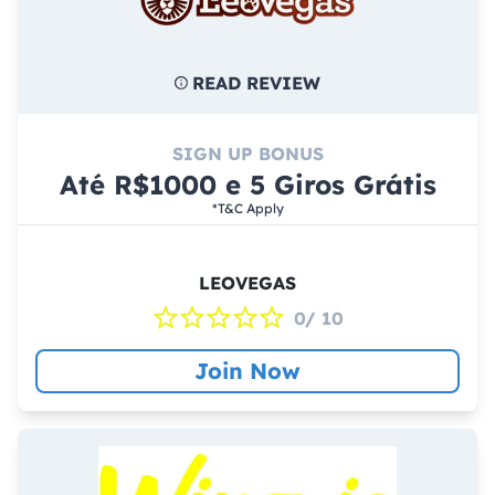
READ REVIEW
SIGN UP BONUS
Até R$1000 e 5 Giros Grátis
*T&C Apply
LEOVEGAS
0/ 10
Join Now