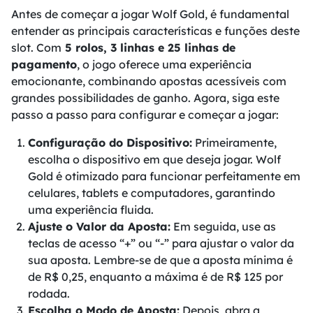
Antes de começar a jogar Wolf Gold, é fundamental
entender as principais características e funções deste
slot. Com
5 rolos, 3 linhas e 25 linhas de
pagamento
, o jogo oferece uma experiência
emocionante, combinando apostas acessíveis com
grandes possibilidades de ganho. Agora, siga este
passo a passo para configurar e começar a jogar:
Configuração do Dispositivo:
Primeiramente,
escolha o dispositivo em que deseja jogar. Wolf
Gold é otimizado para funcionar perfeitamente em
celulares, tablets e computadores, garantindo
uma experiência fluida.
Ajuste o Valor da Aposta:
Em seguida, use as
teclas de acesso “+” ou “-” para ajustar o valor da
sua aposta. Lembre-se de que a aposta mínima é
de R$ 0,25, enquanto a máxima é de R$ 125 por
rodada.
Escolha o Modo de Aposta:
Depois, abra a