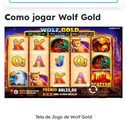
C
omo jogar Wolf Gold
Tela de Jogo de Wolf Gold