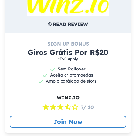
READ REVIEW
SIGN UP BONUS
Giros Grátis Por R$20
*T&C Apply
Sem Rollover
Aceita criptomoedas
Amplo catálogo de slots.
WINZ.IO
7/ 10
Join Now