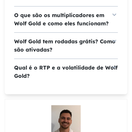
O que são os multiplicadores em
Wolf Gold e como eles funcionam?
Wolf Gold tem rodadas grátis? Como
são ativadas?
Qual é o RTP e a volatilidade de Wolf
Gold?