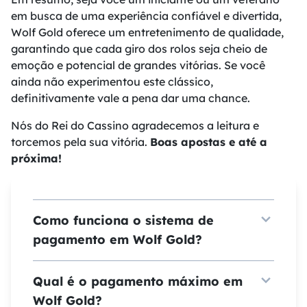
em busca de uma experiência confiável e divertida,
Wolf Gold oferece um entretenimento de qualidade,
garantindo que cada giro dos rolos seja cheio de
emoção e potencial de grandes vitórias. Se você
ainda não experimentou este clássico,
definitivamente vale a pena dar uma chance.
Nós do Rei do Cassino agradecemos a leitura e
torcemos pela sua vitória.
Boas apostas e até a
próxima!
Como funciona o sistema de
pagamento em Wolf Gold?
Qual é o pagamento máximo em
Wolf Gold?