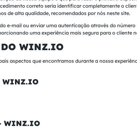
cedimento correto seria identificar completamente o clien
s de alta qualidade, recomendados por nós neste site.
 do e-mail ou enviar uma autenticação através do número 
orcionando uma experiência mais segura para o cliente no
 DO WINZ.IO
cipais aspectos que encontramos durante a nossa experiên
 WINZ.IO
– WINZ.IO