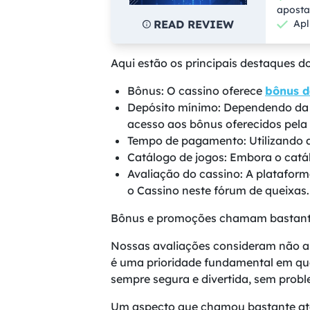
aposta
READ REVIEW
Apl
Aqui estão os principais destaques do
Bônus: O cassino oferece
bônus d
Depósito mínimo: Dependendo da fo
acesso aos bônus oferecidos pela
Tempo de pagamento: Utilizando a
Catálogo de jogos: Embora o catál
Avaliação do cassino: A platafor
o Cassino neste fórum de queixas
Bônus e promoções chamam bastante 
Nossas avaliações consideram não ap
é uma prioridade fundamental em qual
sempre segura e divertida, sem prob
Um aspecto que chamou bastante aten