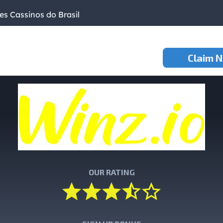
s Cassinos do Brasil
Claim N
OUR RATING