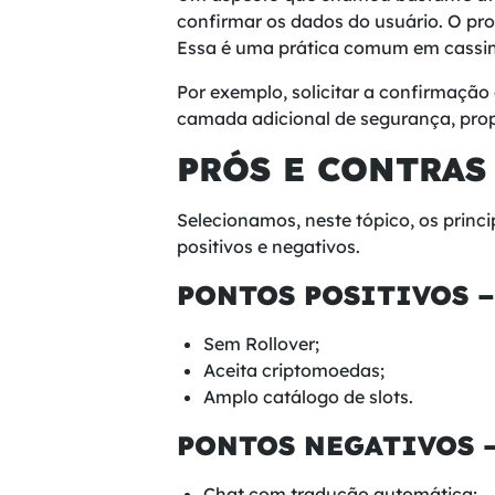
confirmar os dados do usuário. O pro
Essa é uma prática comum em cassino
Por exemplo, solicitar a confirmação
camada adicional de segurança, prop
PRÓS E CONTRAS
Selecionamos, neste tópico, os prin
positivos e negativos.
PONTOS POSITIVOS –
Sem Rollover;
Aceita criptomoedas;
Amplo catálogo de slots.
PONTOS NEGATIVOS 
Chat com tradução automática;