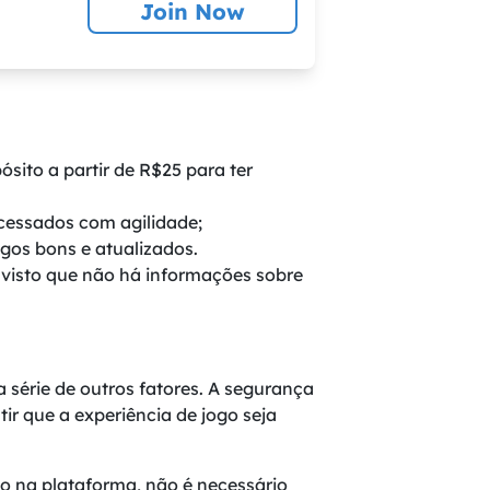
Join Now
ito a partir de R$25 para ter
cessados com agilidade;
gos bons e atualizados.
 visto que não há informações sobre
série de outros fatores. A segurança
r que a experiência de jogo seja
o na plataforma, não é necessário