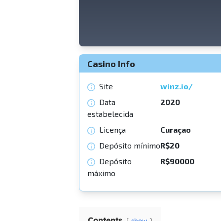
Casino Info
Site
winz.io/
Data
2020
estabelecida
Licença
Curaçao
Depósito mínimo
R$20
Depósito
R$90000
máximo
Contents
show