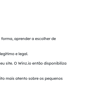
a forma, aprender a escolher de
egítimo e legal.
 site. O Winz.io então disponibiliza
ito mais atento sobre os pequenos