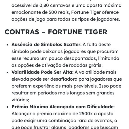
acessível de 0,80 centavos e uma aposta máxima
emocionante de 500 reais, Fortune Tiger oferece
opções de jogo para todos os tipos de jogadores.
CONTRAS – FORTUNE TIGER
Ausência de Símbolos Scatter:
A falta deste
símbolo pode deixar os jogadores que procuram
esse recurso um pouco desapontados, limitando
as opções de ativação de rodadas grátis;
Volatilidade Pode Ser Alta:
A volatilidade mais
elevada pode ser desafiadora para jogadores que
preferem experiências mais previsíveis. Isso pode
resultar em períodos mais longos sem grandes
vitórias;
Prêmio Máximo Alcançado com Dificuldade:
Alcançar o prêmio máximo de 2500x a aposta
pode exigir uma combinação rara de eventos, o
que pode frustrar alguns jogadores que buscam