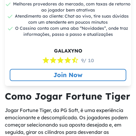
Melhores provedores do mercado, com taxas de retorno
ao jogador bem atrativas
Atendimento ao cliente: Chat ao vivo, tire suas dúvidas
com um atendente em poucos minutos
O Cassino conta com uma aba “Novidades”, onde traz
informações, passo a passo e atualizações
GALAXYNO
9/ 10
Join Now
Como Jogar Fortune Tiger
Jogar Fortune Tiger, da PG Soft, é uma experiência
emocionante e descomplicada. Os jogadores podem
começar selecionando sua aposta desejada e, em
seguida, girar os cilindros para desvendar as