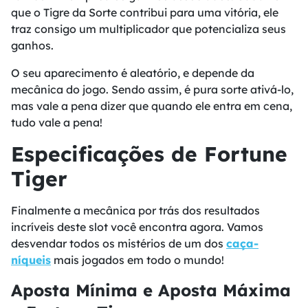
que o Tigre da Sorte contribui para uma vitória, ele
traz consigo um multiplicador que potencializa seus
ganhos.
O seu aparecimento é aleatório, e depende da
mecânica do jogo. Sendo assim, é pura sorte ativá-lo,
mas vale a pena dizer que quando ele entra em cena,
tudo vale a pena!
Especificações de Fortune
Tiger
Finalmente a mecânica por trás dos resultados
incríveis deste slot você encontra agora. Vamos
desvendar todos os mistérios de um dos
caça-
níqueis
mais jogados em todo o mundo!
Aposta Mínima e Aposta Máxima