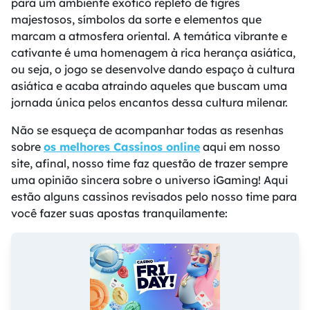
para um ambiente exótico repleto de tigres
majestosos, símbolos da sorte e elementos que
marcam a atmosfera oriental. A temática vibrante e
cativante é uma homenagem à rica herança asiática,
ou seja, o jogo se desenvolve dando espaço à cultura
asiática e acaba atraindo aqueles que buscam uma
jornada única pelos encantos dessa cultura milenar.
Não se esqueça de acompanhar todas as resenhas
sobre
os melhores Cassinos online
aqui em nosso
site, afinal, nosso time faz questão de trazer sempre
uma opinião sincera sobre o universo iGaming! Aqui
estão alguns cassinos revisados pelo nosso time para
você fazer suas apostas tranquilamente: