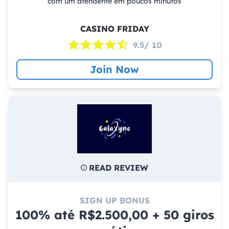
com um atendente em poucos minutos
CASINO FRIDAY
9.5/ 10
Join Now
READ REVIEW
SIGN UP BONUS
100% até R$2.500,00 + 50 giros