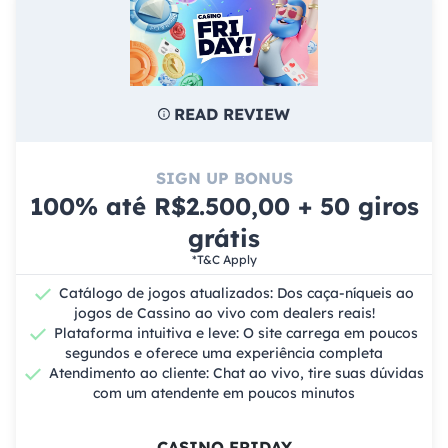
READ REVIEW
SIGN UP BONUS
100% até R$2.500,00 + 50 giros
grátis
*T&C Apply
Catálogo de jogos atualizados: Dos caça-níqueis ao
jogos de Cassino ao vivo com dealers reais!
Plataforma intuitiva e leve: O site carrega em poucos
segundos e oferece uma experiência completa
Atendimento ao cliente: Chat ao vivo, tire suas dúvidas
com um atendente em poucos minutos
CASINO FRIDAY