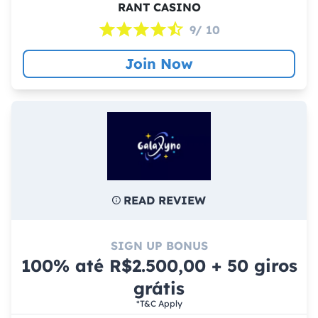
RANT CASINO
9/ 10
Join Now
READ REVIEW
SIGN UP BONUS
100% até R$2.500,00 + 50 giros
grátis
*T&C Apply