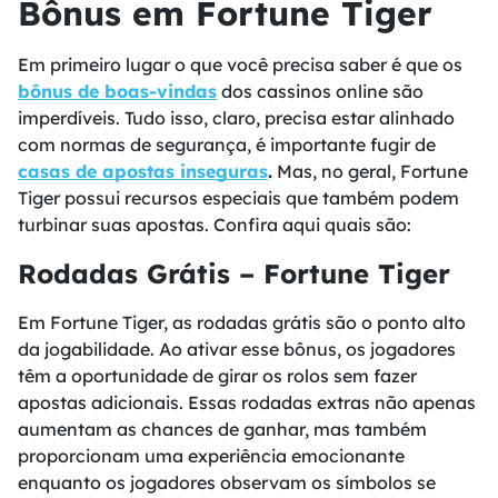
Bônus em Fortune Tiger
Em primeiro lugar o que você precisa saber é que os
bônus de boas-vindas
dos cassinos online são
imperdíveis. Tudo isso, claro, precisa estar alinhado
com normas de segurança, é importante fugir de
casas de apostas inseguras
.
Mas, no geral, Fortune
Tiger possui recursos especiais que também podem
turbinar suas apostas. Confira aqui quais são:
Rodadas Grátis – Fortune Tiger
Em Fortune Tiger, as rodadas grátis são o ponto alto
da jogabilidade. Ao ativar esse bônus, os jogadores
têm a oportunidade de girar os rolos sem fazer
apostas adicionais. Essas rodadas extras não apenas
aumentam as chances de ganhar, mas também
proporcionam uma experiência emocionante
enquanto os jogadores observam os símbolos se