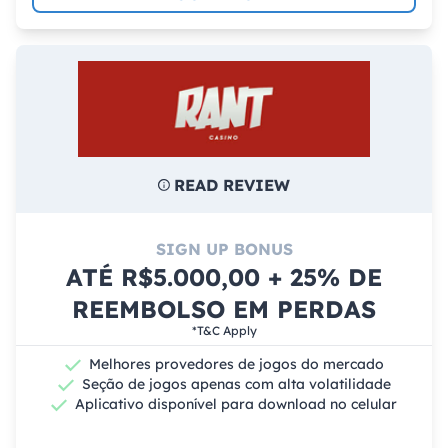
READ REVIEW
SIGN UP BONUS
ATÉ R$5.000,00 + 25% DE
REEMBOLSO EM PERDAS
*T&C Apply
Melhores provedores de jogos do mercado
Seção de jogos apenas com alta volatilidade
Aplicativo disponível para download no celular