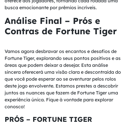
oferece aos jogadores, tornando cada rodada uma
busca emocionante por prêmios incríveis.
Análise Final – Prós e
Contras de Fortune Tiger
Vamos agora desbravar os encantos e desafios de
Fortune Tiger, explorando seus pontos positivos e as
áreas que podem deixar a desejar. Esta análise
sincera oferecerá uma visão clara e descontraída do
que você pode esperar ao se aventurar pelos rolos
deste jogo envolvente. Estamos prestes a descobrir
juntos as nuances que fazem de Fortune Tiger uma
experiência única. Fique à vontade para explorar
conosco!
PRÓS – FORTUNE TIGER