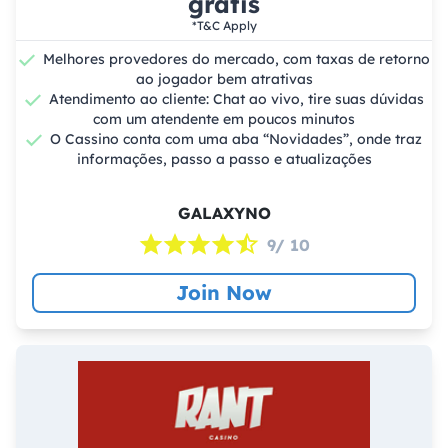
grátis
*T&C Apply
Melhores provedores do mercado, com taxas de retorno
ao jogador bem atrativas
Atendimento ao cliente: Chat ao vivo, tire suas dúvidas
com um atendente em poucos minutos
O Cassino conta com uma aba “Novidades”, onde traz
informações, passo a passo e atualizações
GALAXYNO
9/ 10
Join Now