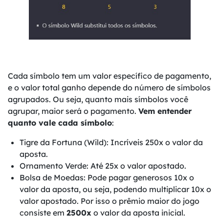
Cada símbolo tem um valor específico de pagamento,
e o valor total ganho depende do número de símbolos
agrupados. Ou seja, quanto mais símbolos você
agrupar, maior será o pagamento.
Vem entender
quanto vale cada símbolo
:
Tigre da Fortuna (Wild): Incríveis 250x o valor da
aposta.
Ornamento Verde: Até 25x o valor apostado.
Bolsa de Moedas: Pode pagar generosos 10x o
valor da aposta, ou seja, podendo multiplicar 10x o
valor apostado. Por isso o prêmio maior do jogo
consiste em
2500x
o valor da aposta inicial.