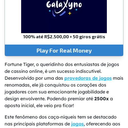
100% até R$2.500,00 + 50 giros grátis
Play For Real Money
Fortune Tiger, o queridinho dos entusiastas de jogos
de cassino online, é um sucesso indiscutível.
Desenvolvido por uma das
provedoras de jogos
mais
renomadas, ele já conquistou os corações dos
jogadores com sua emocionante jogabilidade e
design envolvente. Podendo premiar até
2500x
a
aposta inicial, ele veio pra ficar!
Este fenômeno dos caça-níqueis tem se destacado
nas principais plataformas de
jogos
, oferecendo aos