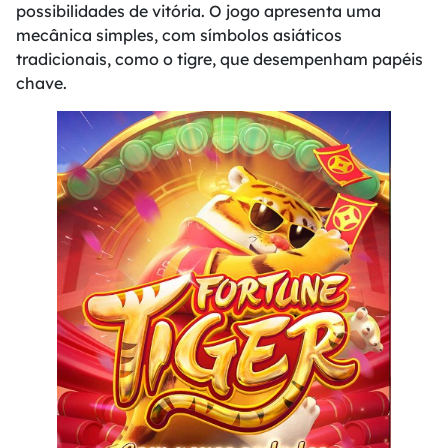
possibilidades de vitória. O jogo apresenta uma
mecânica simples, com símbolos asiáticos
tradicionais, como o tigre, que desempenham papéis
chave.