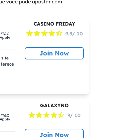
 que você pode apostar com
CASINO FRIDAY
9.5/ 10
*T&C
Apply
Join Now
 site
oferece
GALAXYNO
9/ 10
*T&C
Apply
Join Now