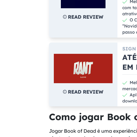
Mel
com ta
atrati
READ REVIEW
O C
“Novid
passo 
SIGN
ATÉ
EM 
Mel
merca
READ REVIEW
Apl
downlo
Como jogar Book 
Jogar Book of Dead é uma experiência