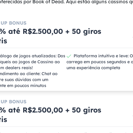
 oferecidas por Book of Dead. Aqui estão alguns cassinos
 UP BONUS
% até R$2.500,00 + 50 giros
is
álogo de jogos atualizados: Dos
Plataforma intuitiva e leve: O
íqueis ao jogos de Cassino ao
carrega em poucos segundos e 
om dealers reais!
uma experiência completa
ndimento ao cliente: Chat ao
tire suas dúvidas com um
nte em poucos minutos
 UP BONUS
% até R$2.500,00 + 50 giros
is