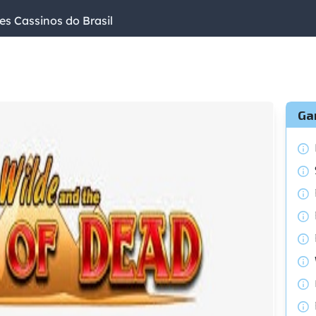
s Cassinos do Brasil
D
Ga