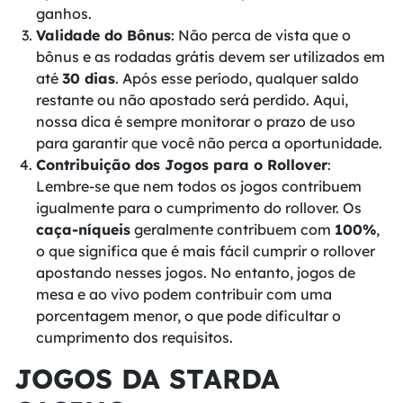
ganhos.
Validade do Bônus
: Não perca de vista que o
bônus e as rodadas grátis devem ser utilizados em
até
30 dias
. Após esse período, qualquer saldo
restante ou não apostado será perdido. Aqui,
nossa dica é sempre monitorar o prazo de uso
para garantir que você não perca a oportunidade.
Contribuição dos Jogos para o Rollover
:
Lembre-se que nem todos os jogos contribuem
igualmente para o cumprimento do rollover. Os
caça-níqueis
geralmente contribuem com
100%
,
o que significa que é mais fácil cumprir o rollover
apostando nesses jogos. No entanto, jogos de
mesa e ao vivo podem contribuir com uma
porcentagem menor, o que pode dificultar o
cumprimento dos requisitos.
JOGOS DA STARDA