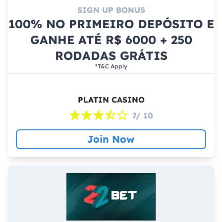
SIGN UP BONUS
100% NO PRIMEIRO DEPÓSITO E
GANHE ATÉ R$ 6000 + 250
RODADAS GRÁTIS
*T&C Apply
PLATIN CASINO
7/ 10
Join Now