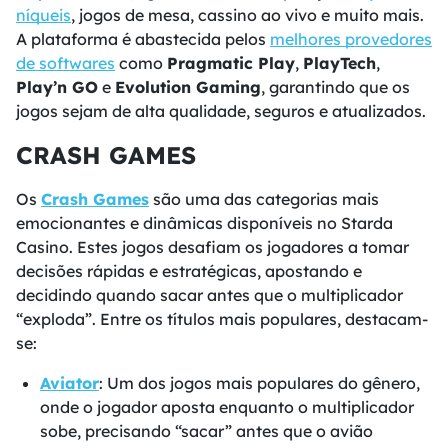
níqueis
, jogos de mesa, cassino ao vivo e muito mais.
A plataforma é abastecida pelos
melhores provedores
de softwares
como
Pragmatic Play
,
PlayTech
,
Play’n GO
e
Evolution Gaming
, garantindo que os
jogos sejam de alta qualidade, seguros e atualizados.
CRASH GAMES
Os
Crash Games
são uma das categorias mais
emocionantes e dinâmicas disponíveis no Starda
Casino. Estes jogos desafiam os jogadores a tomar
decisões rápidas e estratégicas, apostando e
decidindo quando sacar antes que o multiplicador
“exploda”. Entre os títulos mais populares, destacam-
se:
Aviator
: Um dos jogos mais populares do gênero,
onde o jogador aposta enquanto o multiplicador
sobe, precisando “sacar” antes que o avião