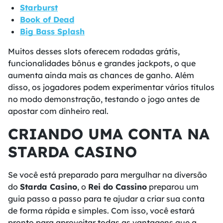
Starburst
Book of Dead
Big Bass Splash
Muitos desses slots oferecem rodadas grátis,
funcionalidades bônus e grandes jackpots, o que
aumenta ainda mais as chances de ganho. Além
disso, os jogadores podem experimentar vários títulos
no modo demonstração, testando o jogo antes de
apostar com dinheiro real.
CRIANDO UMA CONTA NA
STARDA CASINO
Se você está preparado para mergulhar na diversão
do
Starda Casino
, o
Rei do Cassino
preparou um
guia passo a passo para te ajudar a criar sua conta
de forma rápida e simples. Com isso, você estará
pronto para aproveitar todas as vantagens que a