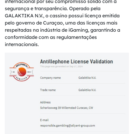
internacional por seu compromisso sólido com a
segurança e transparência. Operado pela
GALAKTIKA N.V., o cassino possui licença emitida
pelo governo de Curaçao, uma das licenças mais
respeitadas na indústria de iGaming, garantindo a
conformidade com as regulamentações
internacionais.