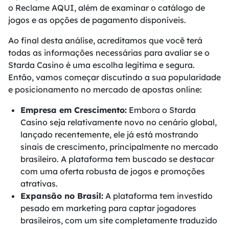
o Reclame AQUI, além de examinar o catálogo de
jogos e as opções de pagamento disponíveis.
Ao final desta análise, acreditamos que você terá
todas as informações necessárias para avaliar se o
Starda Casino é uma escolha legítima e segura.
Então, vamos começar discutindo a sua popularidade
e posicionamento no mercado de apostas online:
Empresa em Crescimento:
Embora o Starda
Casino seja relativamente novo no cenário global,
lançado recentemente, ele já está mostrando
sinais de crescimento, principalmente no mercado
brasileiro. A plataforma tem buscado se destacar
com uma oferta robusta de jogos e promoções
atrativas.
Expansão no Brasil:
A plataforma tem investido
pesado em marketing para captar jogadores
brasileiros, com um site completamente traduzido