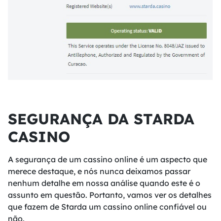
SEGURANÇA DA STARDA
CASINO
A segurança de um cassino online é um aspecto que
merece destaque, e nós nunca deixamos passar
nenhum detalhe em nossa análise quando este é o
assunto em questão. Portanto, vamos ver os detalhes
que fazem de Starda um cassino online confiável ou
não.