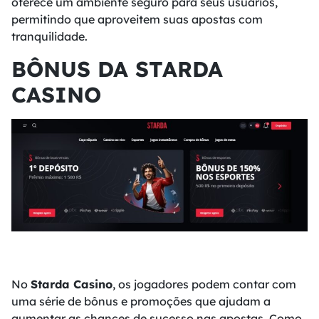
oferece um ambiente seguro para seus usuários,
permitindo que aproveitem suas apostas com
tranquilidade.
BÔNUS DA STARDA
CASINO
No
Starda Casino
, os jogadores podem contar com
uma série de bônus e promoções que ajudam a
aumentar as chances de sucesso nas apostas. Como