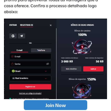
casa oferece. Confira o processo detalhado logo
abaixo:
Join Now