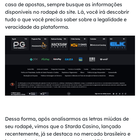
casa de apostas, sempre busque as informações
disponíveis no rodapé do site. Lá, você irá descobrir
tudo o que você precisa saber sobre a legalidade e
veracidade da plataforma.
Dessa forma, após analisarmos as letras miúdas de
seu rodapé, vimos que o Starda Casino, lançado
recentemente, já se destaca no mercado brasileiro e