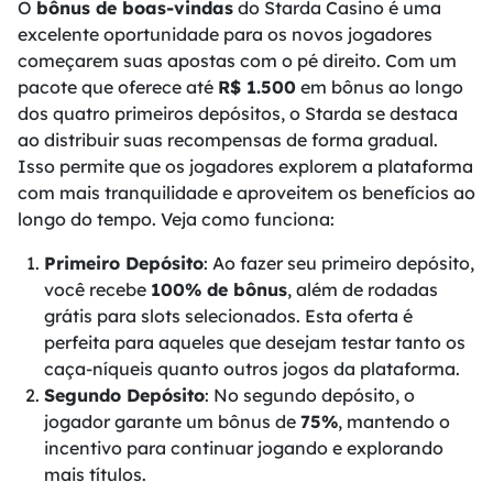
O
bônus de boas-vindas
do Starda Casino é uma
excelente oportunidade para os novos jogadores
começarem suas apostas com o pé direito. Com um
pacote que oferece até
R$ 1.500
em bônus ao longo
dos quatro primeiros depósitos, o Starda se destaca
ao distribuir suas recompensas de forma gradual.
Isso permite que os jogadores explorem a plataforma
com mais tranquilidade e aproveitem os benefícios ao
longo do tempo. Veja como funciona:
Primeiro Depósito
: Ao fazer seu primeiro depósito,
você recebe
100% de bônus
, além de rodadas
grátis para slots selecionados. Esta oferta é
perfeita para aqueles que desejam testar tanto os
caça-níqueis quanto outros jogos da plataforma.
Segundo Depósito
: No segundo depósito, o
jogador garante um bônus de
75%
, mantendo o
incentivo para continuar jogando e explorando
mais títulos.