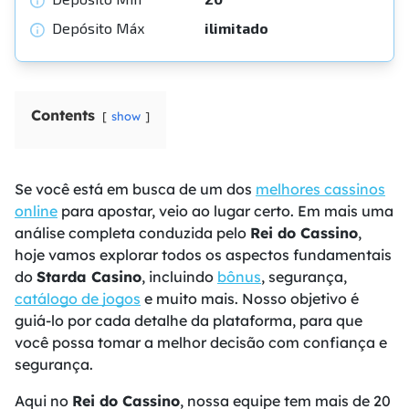
Depósito Máx
ilimitado
Contents
show
Se você está em busca de um dos
melhores cassinos
online
para apostar, veio ao lugar certo. Em mais uma
análise completa conduzida pelo
Rei do Cassino
,
hoje vamos explorar todos os aspectos fundamentais
do
Starda Casino
, incluindo
bônus
, segurança,
catálogo de jogos
e muito mais. Nosso objetivo é
guiá-lo por cada detalhe da plataforma, para que
você possa tomar a melhor decisão com confiança e
segurança.
Aqui no
Rei do Cassino
, nossa equipe tem mais de 20