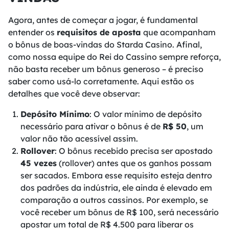
Agora, antes de começar a jogar, é fundamental
entender os
requisitos de aposta
que acompanham
o bônus de boas-vindas do Starda Casino. Afinal,
como nossa equipe do Rei do Cassino sempre reforça,
não basta receber um bônus generoso – é preciso
saber como usá-lo corretamente. Aqui estão os
detalhes que você deve observar:
Depósito Mínimo
: O valor mínimo de depósito
necessário para ativar o bônus é de
R$ 50
, um
valor não tão acessível assim.
Rollover
: O bônus recebido precisa ser apostado
45 vezes
(rollover) antes que os ganhos possam
ser sacados. Embora esse requisito esteja dentro
dos padrões da indústria, ele ainda é elevado em
comparação a outros cassinos. Por exemplo, se
você receber um bônus de R$ 100, será necessário
apostar um total de R$ 4.500 para liberar os