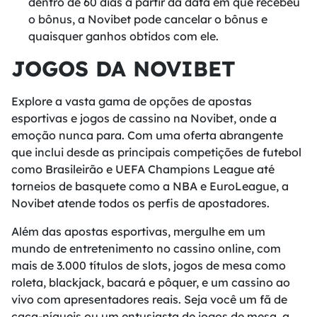
dentro de 60 dias a partir da data em que recebeu
o bônus, a Novibet pode cancelar o bônus e
quaisquer ganhos obtidos com ele.
JOGOS DA NOVIBET
Explore a vasta gama de opções de apostas
esportivas e jogos de cassino na Novibet, onde a
emoção nunca para. Com uma oferta abrangente
que inclui desde as principais competições de futebol
como Brasileirão e UEFA Champions League até
torneios de basquete como a NBA e EuroLeague, a
Novibet atende todos os perfis de apostadores.
Além das apostas esportivas, mergulhe em um
mundo de entretenimento no cassino online, com
mais de 3.000 títulos de slots, jogos de mesa como
roleta, blackjack, bacará e pôquer, e um cassino ao
vivo com apresentadores reais. Seja você um fã de
caça-níqueis ou um entusiasta de jogos de mesa, a