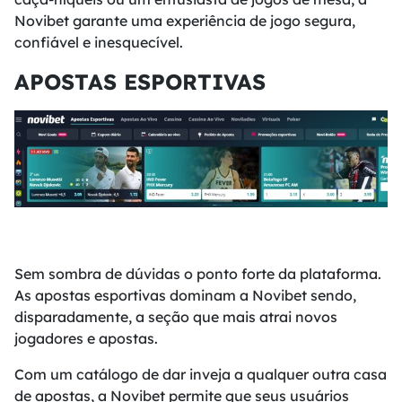
Novibet garante uma experiência de jogo segura,
confiável e inesquecível.
APOSTAS ESPORTIVAS
Sem sombra de dúvidas o ponto forte da plataforma.
As apostas esportivas dominam a Novibet sendo,
disparadamente, a seção que mais atrai novos
jogadores e apostas.
Com um catálogo de dar inveja a qualquer outra casa
de apostas, a Novibet permite que seus usuários