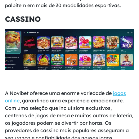
palpitem em mais de 30 modalidades esportivas.
CASSINO
A Novibet oferece uma enorme variedade de
jogos
online
, garantindo uma experiência emocionante.
Com uma seleção que inclui slots exclusivos,
centenas de jogos de mesa e muitos outros de loteria,
os jogadores podem se divertir por horas. Os
provedores de cassino mais populares asseguram a
segurança e confiabilidade dos nossos jogos.