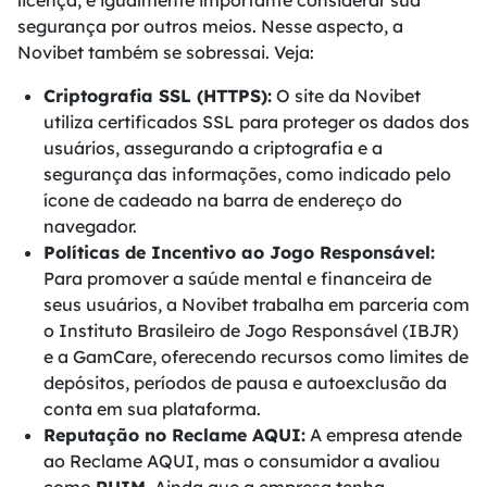
licença, é igualmente importante considerar sua
segurança por outros meios. Nesse aspecto, a
Novibet também se sobressai. Veja:
Criptografia SSL (HTTPS):
O site da Novibet
utiliza certificados SSL para proteger os dados dos
usuários, assegurando a criptografia e a
segurança das informações, como indicado pelo
ícone de cadeado na barra de endereço do
navegador.
Políticas de Incentivo ao Jogo Responsável:
Para promover a saúde mental e financeira de
seus usuários, a Novibet trabalha em parceria com
o Instituto Brasileiro de Jogo Responsável (IBJR)
e a GamCare, oferecendo recursos como limites de
depósitos, períodos de pausa e autoexclusão da
conta em sua plataforma.
Reputação no Reclame AQUI:
A empresa atende
ao Reclame AQUI, mas o consumidor a avaliou