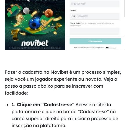
Fazer o cadastro na Novibet é um processo simples,
seja você um jogador experiente ou novato. Veja o
passo a passo abaixo para se inscrever com
facilidade:
1. Clique em “Cadastre-se”
Acesse o site da
plataforma e clique no botão “Cadastre-se” no
canto superior direito para iniciar o processo de
inscrição na plataforma.