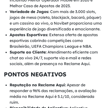
incluindo Melhor Operador Mobile em 2020 e
Melhor Casa de Apostas de 2023.
Variedade de Jogos:
Com mais de 3.000 slots,
jogos de mesa (roleta, blackjack, bacará, pôquer)
e um cassino ao vivo, a Novibet proporciona uma
experiência de jogo diversificada e emocionante.
Apostas Esportivas:
Extensa oferta de apostas
esportivas cobrindo competições como
Brasileirão, UEFA Champions League e NBA.
Suporte ao Cliente:
Atendimento eficiente com
chat ao vivo 24/7, suporte via e-mail e redes
sociais, além de presença no Reclame Aqui.
PONTOS NEGATIVOS
Reputação no Reclame Aqui:
Apesar de
responder a 96% das reclamações, a avaliação
média no Reclame Aqui é 5.1/10, considerada
ruim.