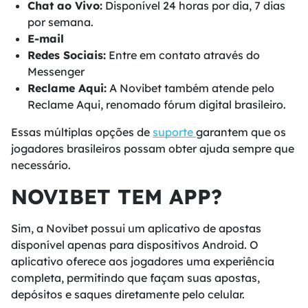
Chat ao Vivo:
Disponível 24 horas por dia, 7 dias
por semana.
E-mail
Redes Sociais:
Entre em contato através do
Messenger
Reclame Aqui:
A Novibet também atende pelo
Reclame Aqui, renomado fórum digital brasileiro.
Essas múltiplas opções de
suporte
garantem que os
jogadores brasileiros possam obter ajuda sempre que
necessário.
NOVIBET TEM APP?
Sim, a Novibet possui um aplicativo de apostas
disponível apenas para dispositivos Android. O
aplicativo oferece aos jogadores uma experiência
completa, permitindo que façam suas apostas,
depósitos e saques diretamente pelo celular.