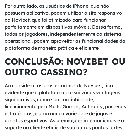
Por outro lado, os usuários de iPhone, que não
possuem aplicativo, podem utilizar o site responsivo
da Novibet, que foi otimizado para funcionar
perfeitamente em dispositivos móveis. Dessa forma,
todos os jogadores, independentemente do sistema
operacional, podem aproveitar as funcionalidades da
plataforma de maneira prática e eficiente.
CONCLUSÃO: NOVIBET OU
OUTRO CASSINO?
Ao considerar os prós e contras da Novibet, fica
evidente que a plataforma possui várias vantagens
significativas, como sua confiabilidade,
licenciamento pela Malta Gaming Authority, parcerias
estratégicas, e uma ampla variedade de jogos e
apostas esportivas. As premiações internacionais e o
suporte ao cliente eficiente são outros pontos fortes