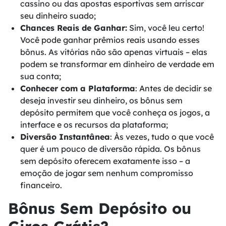
cassino ou das apostas esportivas sem arriscar
seu dinheiro suado;
Chances Reais de Ganhar:
Sim, você leu certo!
Você pode ganhar prêmios reais usando esses
bônus. As vitórias não são apenas virtuais – elas
podem se transformar em dinheiro de verdade em
sua conta;
Conhecer com a Plataforma
: Antes de decidir se
deseja investir seu dinheiro, os bônus sem
depósito permitem que você conheça os jogos, a
interface e os recursos da plataforma;
Diversão Instantânea
: Às vezes, tudo o que você
quer é um pouco de diversão rápida. Os bônus
sem depósito oferecem exatamente isso – a
emoção de jogar sem nenhum compromisso
financeiro.
Bônus Sem Depósito ou