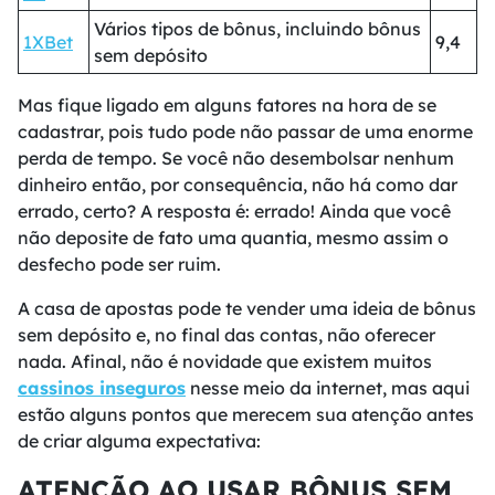
Vários tipos de bônus, incluindo bônus
1XBet
9,4
sem depósito
Mas fique ligado em alguns fatores na hora de se
cadastrar, pois tudo pode não passar de uma enorme
perda de tempo. Se você não desembolsar nenhum
dinheiro então, por consequência, não há como dar
errado, certo? A resposta é: errado! Ainda que você
não deposite de fato uma quantia, mesmo assim o
desfecho pode ser ruim.
A casa de apostas pode te vender uma ideia de bônus
sem depósito e, no final das contas, não oferecer
nada. Afinal, não é novidade que existem muitos
cassinos inseguros
nesse meio da internet, mas aqui
estão alguns pontos que merecem sua atenção antes
de criar alguma expectativa:
ATENÇÃO AO USAR BÔNUS SEM