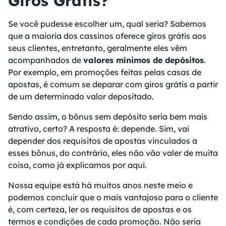
Giros Grátis?
Se você pudesse escolher um, qual seria? Sabemos
que a maioria dos cassinos oferece giros grátis aos
seus clientes, entretanto, geralmente eles vêm
acompanhados de
valores mínimos de depósitos
.
Por exemplo, em promoções feitas pelas casas de
apostas, é comum se deparar com giros grátis a partir
de um determinado valor depositado.
Sendo assim, o bônus sem depósito seria bem mais
atrativo, certo? A resposta é: depende. Sim, vai
depender dos requisitos de apostas vinculados a
esses bônus, do contrário, eles não vão valer de muita
coisa, como já explicamos por aqui.
Nossa equipe está há muitos anos neste meio e
podemos concluir que o mais vantajoso para o cliente
é, com certeza, ler os requisitos de apostas e os
termos e condições de cada promoção. Não seria