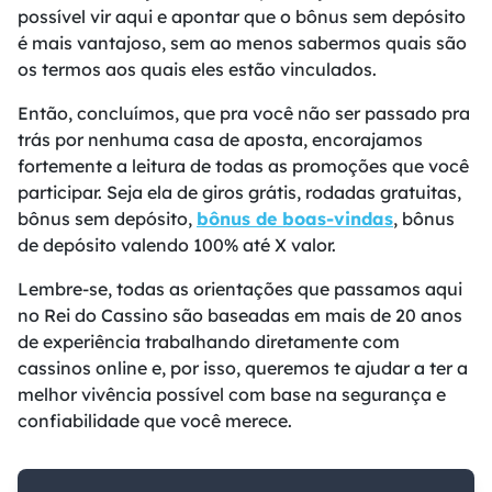
possível vir aqui e apontar que o bônus sem depósito
é mais vantajoso, sem ao menos sabermos quais são
os termos aos quais eles estão vinculados.
Então, concluímos, que pra você não ser passado pra
trás por nenhuma casa de aposta, encorajamos
fortemente a leitura de todas as promoções que você
participar. Seja ela de giros grátis, rodadas gratuitas,
bônus sem depósito,
bônus de boas-vindas
, bônus
de depósito valendo 100% até X valor.
Lembre-se, todas as orientações que passamos aqui
no Rei do Cassino são baseadas em mais de 20 anos
de experiência trabalhando diretamente com
cassinos online e, por isso, queremos te ajudar a ter a
melhor vivência possível com base na segurança e
confiabilidade que você merece.