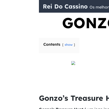
Rei Do Cassino
Os melhore
GONZ
S
S
k
k
i
i
p
p
t
t
Contents
show
o
o
n
c
a
o
v
n
i
t
g
e
a
n
t
t
i
Gonzo’s Treasure 
o
n