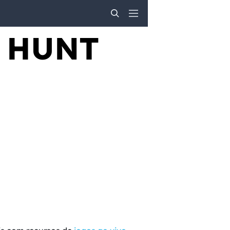
S
P
e
r
 HUNT
a
i
r
m
c
a
h
r
y
M
e
n
u