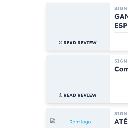
SIGN
GAN
ESP
READ REVIEW
SIGN
Com
READ REVIEW
SIGN
ATÉ