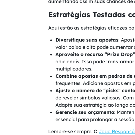
aumentando assim suas chances de 
Estratégias Testadas c
Aqui estão as estratégias eficazes pa
Diversifique suas apostas
: Apost
valor baixo e alto pode aumentar 
Aproveite o recurso “Prize Drop
adicionais. Isso pode transforma
multiplicadores.
Combine apostas em pedras de d
frequentes. Adicione apostas em 
Ajuste o número de
“
picks
”
confo
de revelar símbolos valiosos. Co
Adapte sua estratégia ao longo do
Gerencie seu orçamento
: Manten
essencial para prolongar a sessão
Lembre-se sempre: O
Jogo Responsá