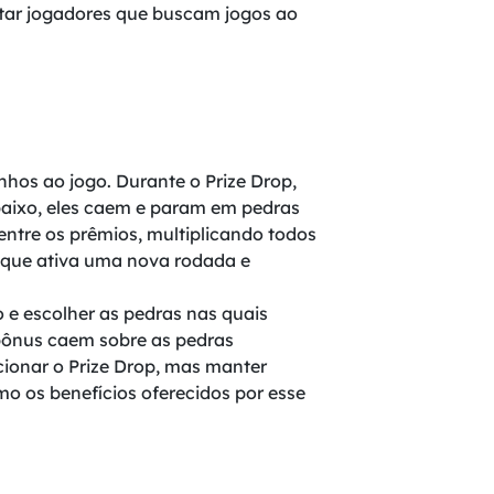
star jogadores que buscam jogos ao
hos ao jogo. Durante o Prize Drop,
baixo, eles caem e param em pedras
entre os prêmios, multiplicando todos
, que ativa uma nova rodada e
o e escolher as pedras nas quais
 bônus caem sobre as pedras
cionar o Prize Drop, mas manter
o os benefícios oferecidos por esse