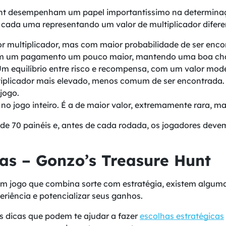
nt desempenham um papel importantíssimo na determinaç
s, cada uma representando um valor de multiplicador difere
r multiplicador, mas com maior probabilidade de ser enco
cem um pagamento um pouco maior, mantendo uma boa chan
. Um equilíbrio entre risco e recompensa, com um valor m
tiplicador mais elevado, menos comum de ser encontrada.
 jogo.
 no jogo inteiro. É a de maior valor, extremamente rara, 
de 70 painéis e, antes de cada rodada, os jogadores deve
ias – Gonzo’s Treasure Hunt
um jogo que combina sorte com estratégia, existem algum
riência e potencializar seus ganhos.
 dicas que podem te ajudar a fazer
escolhas estratégicas