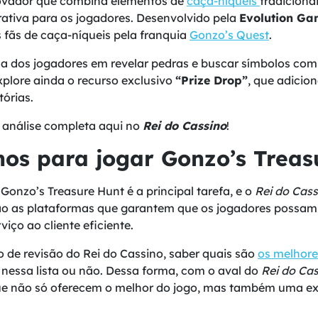
ovador que combina elementos de
caça-níqueis
tradiciona
rativa para os jogadores. Desenvolvido pela
Evolution Ga
fãs de caça-níqueis pela franquia
Gonzo’s Quest
.
a dos jogadores em revelar pedras e buscar símbolos com 
plore ainda o recurso exclusivo
“Prize Drop”
, que adicio
órias.
 análise completa aqui no
Rei do Cassino
!
nos para jogar Gonzo’s Treas
Gonzo’s Treasure Hunt é a principal tarefa, e o
Rei do Cass
São as plataformas que garantem que os jogadores possam
iço ao cliente eficiente.
go de revisão do Rei do Cassino, saber quais são
os melhore
 nessa lista ou não. Dessa forma, com o aval do
Rei do Ca
e não só oferecem o melhor do jogo, mas também uma exp