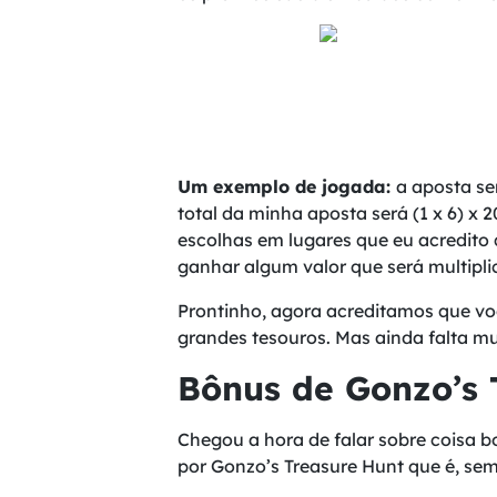
Um exemplo de jogada:
a aposta se
total da minha aposta será (1 x 6) x 
escolhas em lugares que eu acredito 
ganhar algum valor que será multipl
Prontinho, agora acreditamos que voc
grandes tesouros. Mas ainda falta m
Bônus de Gonzo’s 
Chegou a hora de falar sobre coisa b
por Gonzo’s Treasure Hunt que é, sem 