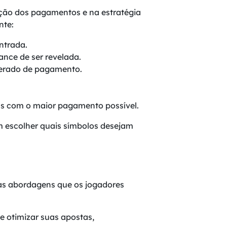
ão dos pagamentos e na estratégia
nte:
ntrada.
ce de ser revelada.
oderado de pagamento.
mas com o maior pagamento possível.
m escolher quais símbolos desejam
as abordagens que os jogadores
e otimizar suas apostas,