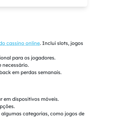
o cassino online
. Inclui slots, jogos
ional para os jogadores.
e necessário.
hback em perdas semanais.
r em dispositivos móveis.
opções.
, algumas categorias, como jogos de