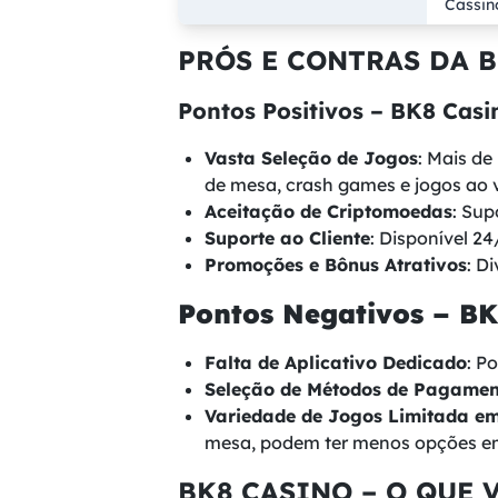
Cassin
PRÓS E CONTRAS DA 
Pontos Positivos – BK8 Casi
Vasta Seleção de Jogos
: Mais de
de mesa, crash games e jogos ao v
Aceitação de Criptomoedas
: Sup
Suporte ao Cliente
: Disponível 2
Promoções e Bônus Atrativos
: D
Pontos Negativos – BK
Falta de Aplicativo Dedicado
: P
Seleção de Métodos de Pagamen
Variedade de Jogos Limitada e
mesa, podem ter menos opções em
BK8 CASINO – O QUE 