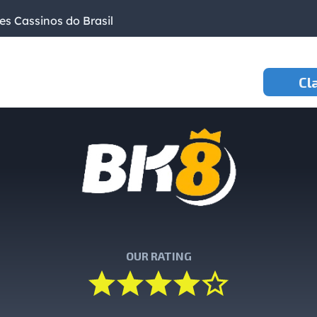
s Cassinos do Brasil
Cl
OUR RATING