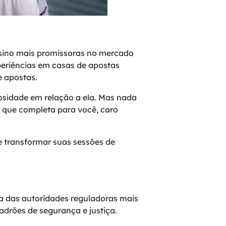
ssino mais promissoras no mercado
periências em casas de apostas
e apostas.
osidade em relação a ela. Mas nada
s que completa para você, caro
e transformar suas sessões de
a das autoridades reguladoras mais
adrões de segurança e justiça.