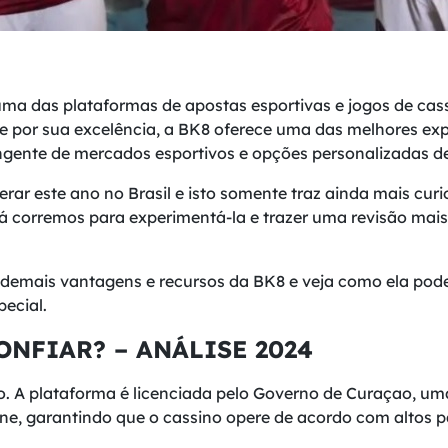
ma das plataformas de apostas esportivas e jogos de ca
e por sua excelência, a BK8 oferece uma das melhores ex
gente de mercados esportivos e opções personalizadas d
r este ano no Brasil e isto somente traz ainda mais curi
já corremos para experimentá-la e trazer uma revisão mai
 demais vantagens e recursos da BK8 e veja como ela pod
ecial.
ONFIAR? – ANÁLISE 2024
o. A plataforma é licenciada pelo Governo de Curaçao, um
line, garantindo que o cassino opere de acordo com altos p