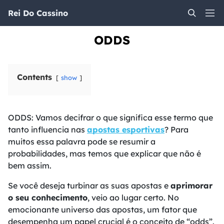
Rei Do Cassino
S
P
e
r
S
S
ODDS
a
i
k
k
r
m
i
i
c
a
p
p
h
Contents
r
show
t
t
y
o
o
M
n
c
e
ODDS: Vamos decifrar o que significa esse termo que
a
o
n
tanto influencia nas
apostas esportivas
? Para
v
n
u
muitos essa palavra pode se resumir a
i
t
probabilidades, mas temos que explicar que não é
g
e
bem assim.
a
n
t
t
Se você deseja turbinar as suas apostas e
aprimorar
i
o seu conhecimento
, veio ao lugar certo. No
o
emocionante universo das apostas, um fator que
n
desempenha um papel crucial é o conceito de “odds”.