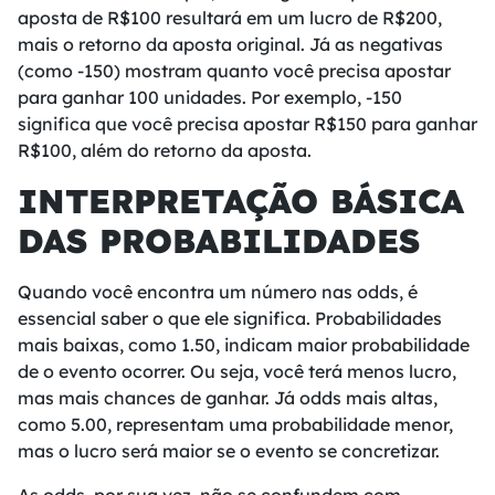
aposta de R$100 resultará em um lucro de R$200,
mais o retorno da aposta original. Já as negativas
(como -150) mostram quanto você precisa apostar
para ganhar 100 unidades. Por exemplo, -150
significa que você precisa apostar R$150 para ganhar
R$100, além do retorno da aposta.
INTERPRETAÇÃO BÁSICA
DAS PROBABILIDADES
Quando você encontra um número nas odds, é
essencial saber o que ele significa. Probabilidades
mais baixas, como 1.50, indicam maior probabilidade
de o evento ocorrer. Ou seja, você terá menos lucro,
mas mais chances de ganhar. Já odds mais altas,
como 5.00, representam uma probabilidade menor,
mas o lucro será maior se o evento se concretizar.