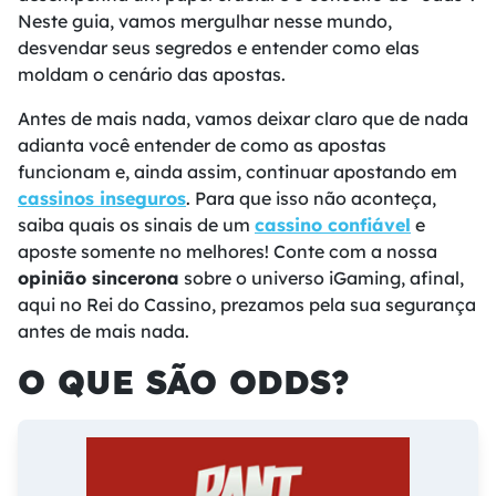
Neste guia, vamos mergulhar nesse mundo,
desvendar seus segredos e entender como elas
moldam o cenário das apostas.
Antes de mais nada, vamos deixar claro que de nada
adianta você entender de como as apostas
funcionam e, ainda assim, continuar apostando em
cassinos inseguros
. Para que isso não aconteça,
saiba quais os sinais de um
cassino confiável
e
aposte somente no melhores! Conte com a nossa
opinião sincerona
sobre o universo iGaming, afinal,
aqui no Rei do Cassino, prezamos pela sua segurança
antes de mais nada.
O QUE SÃO ODDS?