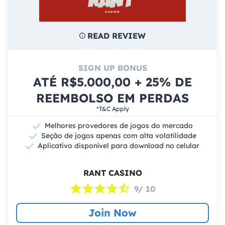
READ REVIEW
SIGN UP BONUS
ATÉ R$5.000,00 + 25% DE
REEMBOLSO EM PERDAS
*T&C Apply
Melhores provedores de jogos do mercado
Seção de jogos apenas com alta volatilidade
Aplicativo disponível para download no celular
RANT CASINO
9/ 10
Join Now