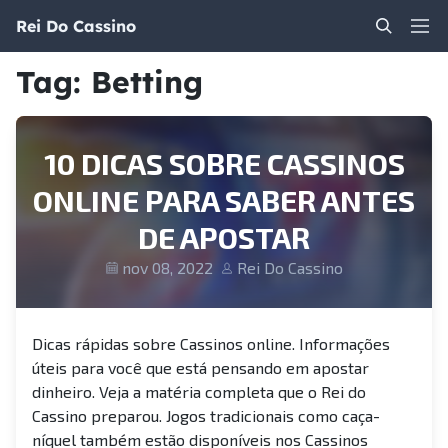
Rei Do Cassino
S
P
e
r
Tag:
Betting
S
S
a
i
k
k
r
m
i
i
c
a
p
p
h
10 DICAS SOBRE CASSINOS
r
t
t
y
ONLINE PARA SABER ANTES
o
o
M
n
c
DE APOSTAR
e
a
o
n
v
n
nov 08, 2022
Rei Do Cassino
u
i
t
g
e
a
n
Dicas rápidas sobre Cassinos online. Informações
t
t
úteis para você que está pensando em apostar
i
dinheiro. Veja a matéria completa que o Rei do
o
Cassino preparou. Jogos tradicionais como caça-
n
níquel também estão disponíveis nos Cassinos