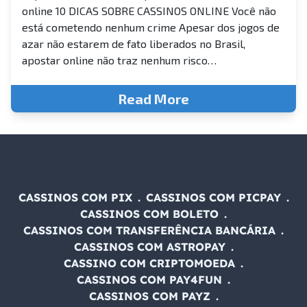
online 10 DICAS SOBRE CASSINOS ONLINE Você não
está cometendo nenhum crime Apesar dos jogos de
azar não estarem de fato liberados no Brasil,
apostar online não traz nenhum risco…
Read More
CASSINOS COM PIX
CASSINOS COM PICPAY
CASSINOS COM BOLETO
CASSINOS COM TRANSFERÊNCIA BANCÁRIA
CASSINOS COM ASTROPAY
CASSINO COM CRIPTOMOEDA
CASSINOS COM PAY4FUN
CASSINOS COM PAYZ