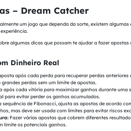
ias – Dream Catcher
almente um jogo que dependa da sorte, existem algumas e
experiência.
sobre algumas dicas que possam te ajudar a fazer aposta
om Dinheiro Real
posta após cada perda para recuperar perdas anteriores 
a grandes perdas sem um limite de apostas.
 após cada vitória para maximizar ganhos durante uma se
al para evitar perder os ganhos acumulados.
sequência de Fibonacci, ajusta as apostas de acordo com 
os, mas deve ser usada com limites para evitar riscos exc
ura:
Fazer várias apostas que cobrem diferentes resultados
m limite os potenciais ganhos.