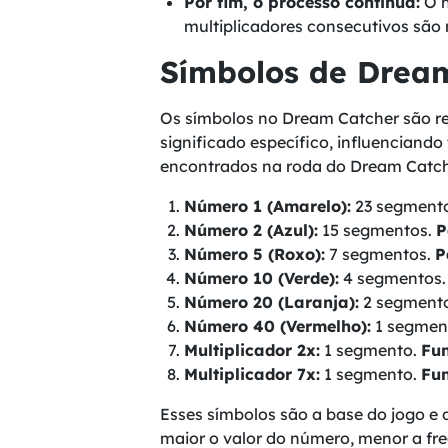
Por fim, o processo continua:
O h
multiplicadores consecutivos são 
Símbolos de Drea
Os símbolos no Dream Catcher são re
significado específico, influenciand
encontrados na roda do Dream Catch
Número 1 (Amarelo):
23 segment
Número 2 (Azul):
15 segmentos.
P
Número 5 (Roxo):
7 segmentos.
P
Número 10 (Verde):
4 segmentos
Número 20 (Laranja):
2 segment
Número 40 (Vermelho):
1 segmen
Multiplicador 2x:
1 segmento.
Fu
Multiplicador 7x:
1 segmento.
Fu
Esses símbolos são a base do jogo e 
maior o valor do número, menor a fre