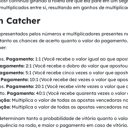
ost continua girando a roleta até que ela pare em um seg
multiplicados entre si, resultando em ganhos de multiplic
m Catcher
presentados pelos números e multiplicadores presentes 
o tanto as chances de acerto quanto o valor do pagamento
er:
os.
Pagamento:
1:1 (Você recebe o valor igual ao que apos
agamento:
2:1 (Você recebe o dobro do valor que apostou
agamento:
5:1 (Você recebe cinco vezes o valor que apost
.
Pagamento:
10:1 (Você recebe dez vezes o valor que apos
os.
Pagamento:
20:1 (Você recebe vinte vezes o valor que 
to.
Pagamento:
40:1 (Você recebe quarenta vezes o valor
nção:
Multiplica o valor de todas as apostas vencedoras no
nção:
Multiplica o valor de todas as apostas vencedoras no
determinam tanto a probabilidade de vitória quanto o valo
quência na roda, e maior o pagamento em caso de vitória.