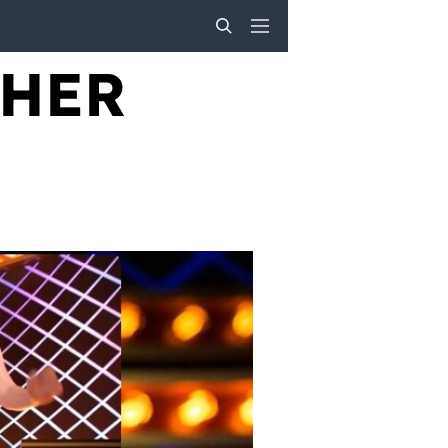
S
P
e
r
CHER
a
i
r
m
c
a
h
r
y
M
e
n
u