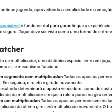
ontinue jogando, aproveitando a simplicidade e a emoç
esponsável
é fundamental para garantir que a experiência
 e segura. Jogar deve ser visto como uma forma de entre
atcher
 de multiplicador, uma dinâmica especial entra em jogo,
como esse mecanismo funciona:
um segmento com multiplicador:
Todas as apostas perman
 Em seguida, a roleta é girada novamente.
esultado determinará a aposta vencedora, como de costu
endo do multiplicador em que a roleta parou no giro anter
m um multiplicador:
Todas as apostas permanecem no lu
licado do último giro será multiplicado novamente. O hos