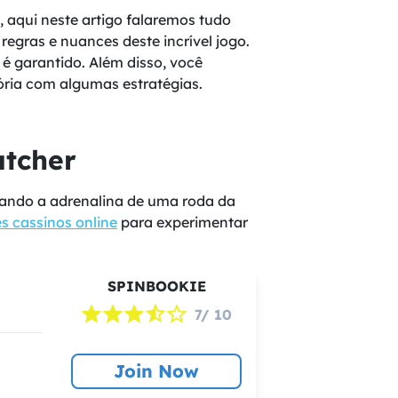
aqui neste artigo falaremos tudo
egras e nuances deste incrível jogo.
é garantido. Além disso, você
ória com algumas estratégias.
atcher
nando a adrenalina de uma roda da
s cassinos online
para experimentar
SPINBOOKIE
7/ 10
Join Now