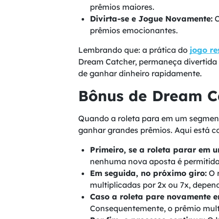
prêmios maiores.
Divirta-se e Jogue Novamente:
C
prêmios emocionantes.
Lembrando que: a prática do
jogo r
Dream Catcher, permaneça divertida
de ganhar dinheiro rapidamente.
Bônus de Dream C
Quando a roleta para em um segmento
ganhar grandes prêmios. Aqui está 
Primeiro, se a roleta parar em 
nenhuma nova aposta é permitida.
Em seguida, no próximo giro:
O r
multiplicadas por 2x ou 7x, depend
Caso a roleta pare novamente e
Consequentemente, o prêmio multip