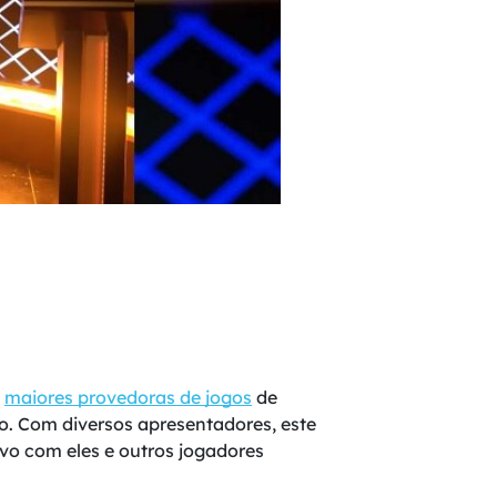
s
maiores provedoras de jogos
de
o. Com diversos apresentadores, este
ivo com eles e outros jogadores