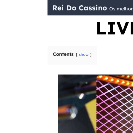
Rei Do Cassino
Os melhore
LIV
S
S
k
k
i
i
p
p
t
t
Contents
show
o
o
n
c
a
o
v
n
i
t
g
e
a
n
t
t
i
o
n