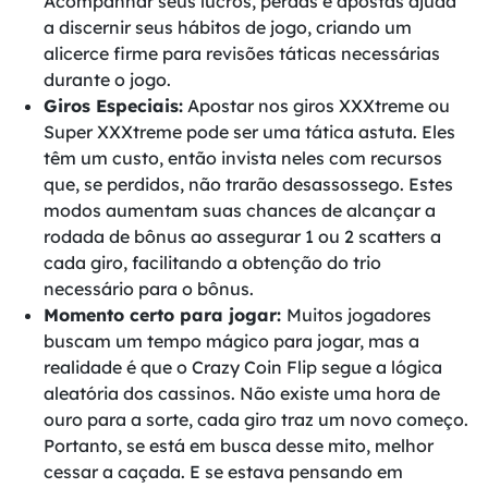
Acompanhar seus lucros, perdas e apostas ajuda
a discernir seus hábitos de jogo, criando um
alicerce firme para revisões táticas necessárias
durante o jogo.
Giros Especiais:
Apostar nos giros XXXtreme ou
Super XXXtreme pode ser uma tática astuta. Eles
têm um custo, então invista neles com recursos
que, se perdidos, não trarão desassossego. Estes
modos aumentam suas chances de alcançar a
rodada de bônus ao assegurar 1 ou 2 scatters a
cada giro, facilitando a obtenção do trio
necessário para o bônus.
Momento certo para jogar:
Muitos jogadores
buscam um tempo mágico para jogar, mas a
realidade é que o Crazy Coin Flip segue a lógica
aleatória dos cassinos. Não existe uma hora de
ouro para a sorte, cada giro traz um novo começo.
Portanto, se está em busca desse mito, melhor
cessar a caçada. E se estava pensando em