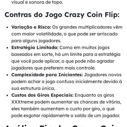
visual e sonora de topo.
Contras do Jogo Crazy Coin Flip:
Variação e Risco:
Os grandes multiplicadores vêm
com maior volatilidade, o que pode ser arriscado
para alguns jogadores.
Estratégia Limitada:
Como em muitos jogos
baseados em sorte, há um limite para a estratégia
que você pode aplicar, o que pode não agradar
jogadores que preferem mais controle.
Complexidade para Iniciantes:
Jogadores novos
podem achar o jogo confuso inicialmente devido à
sua estrutura única.
Custos dos Giros Especiais:
Enquanto os giros
XXXtreme podem aumentar as chances de vitória,
eles também aumentam o custo por giro, o que
pode esgotar rapidamente o saldo de um jogador.