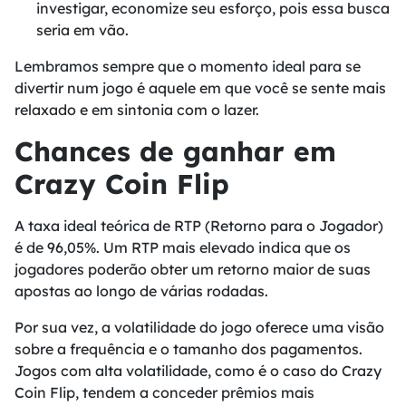
investigar, economize seu esforço, pois essa busca
seria em vão.
Lembramos sempre que o momento ideal para se
divertir num jogo é aquele em que você se sente mais
relaxado e em sintonia com o lazer.
Chances de ganhar em
Crazy Coin Flip
A taxa ideal teórica de RTP (Retorno para o Jogador)
é de 96,05%. Um RTP mais elevado indica que os
jogadores poderão obter um retorno maior de suas
apostas ao longo de várias rodadas.
Por sua vez, a volatilidade do jogo oferece uma visão
sobre a frequência e o tamanho dos pagamentos.
Jogos com alta volatilidade, como é o caso do Crazy
Coin Flip, tendem a conceder prêmios mais