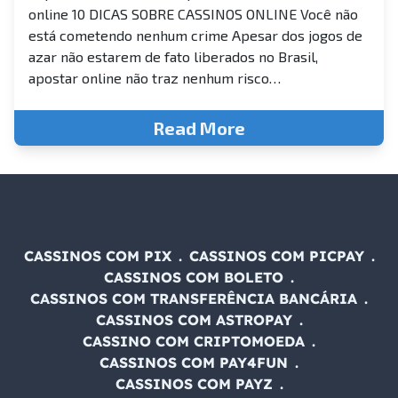
online 10 DICAS SOBRE CASSINOS ONLINE Você não
está cometendo nenhum crime Apesar dos jogos de
azar não estarem de fato liberados no Brasil,
apostar online não traz nenhum risco…
Read More
CASSINOS COM PIX
CASSINOS COM PICPAY
CASSINOS COM BOLETO
CASSINOS COM TRANSFERÊNCIA BANCÁRIA
CASSINOS COM ASTROPAY
CASSINO COM CRIPTOMOEDA
CASSINOS COM PAY4FUN
CASSINOS COM PAYZ