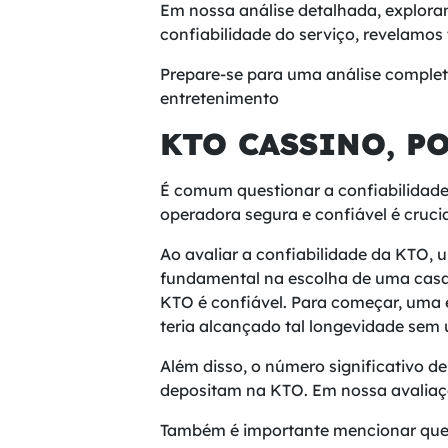
Em nossa análise detalhada, explora
confiabilidade do serviço, revelamos
Prepare-se para uma análise completa 
entretenimento
KTO CASSINO, PO
É comum questionar a confiabilidade
operadora segura e confiável é crucia
Ao avaliar a confiabilidade da KTO, 
fundamental na escolha de uma casa
KTO é confiável. Para começar, uma
teria alcançado tal longevidade sem 
Além disso, o número significativo 
depositam na KTO. Em nossa avaliação
Também é importante mencionar que a