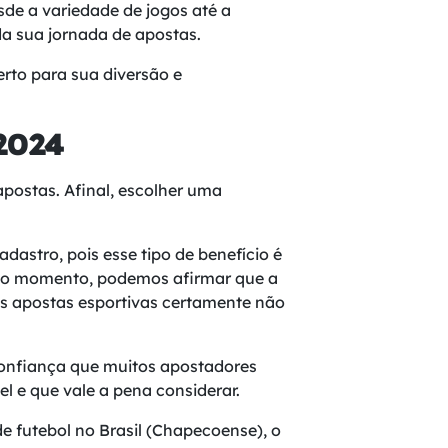
de a variedade de jogos até a
da sua jornada de apostas.
erto para sua diversão e
2024
postas. Afinal, escolher uma
dastro, pois esse tipo de benefício é
é o momento, podemos afirmar que a
s apostas esportivas certamente não
 confiança que muitos apostadores
l e que vale a pena considerar.
 futebol no Brasil (Chapecoense), o