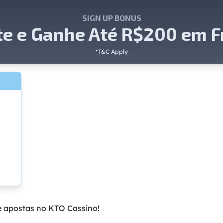
SIGN UP BONUS
te e Ganhe Até R$200 em F
*T&C Apply
e apostas no KTO Cassino!