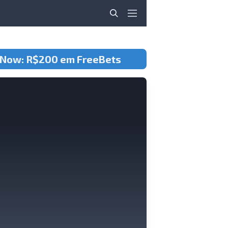
S
P
e
r
a
i
r
m
 Now: R$200 em FreeBets
c
a
h
r
y
M
e
n
u