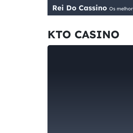
Rei Do Cassino
Os melhore
S
S
k
k
KTO CASINO
i
i
p
p
t
t
o
o
n
c
a
o
v
n
i
t
g
e
a
n
t
t
i
o
n