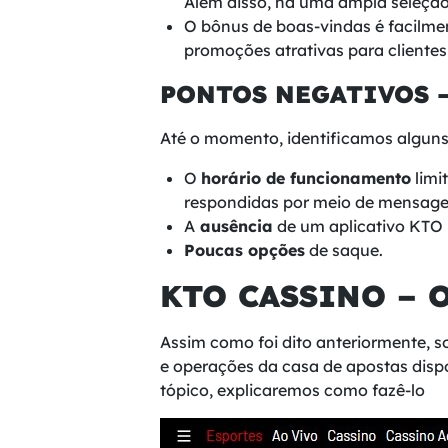
Além disso, há uma ampla seleção 
O bônus de boas-vindas é facilme
promoções atrativas para clientes
PONTOS NEGATIVOS 
Até o momento, identificamos algun
O
horário de funcionamento
limi
respondidas por meio de mensagen
A
ausência
de um aplicativo KTO 
Poucas opções
de saque.
KTO CASSINO – O
Assim como foi dito anteriormente, s
e operações da casa de apostas dispo
tópico, explicaremos como fazê-lo