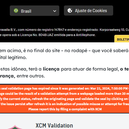
 acima, é no final do site – no rodapé – que você saberá 
al legítimo.
stas idônea, terá a
licença
para atuar de forma legal,
o t
urança,
entre outros.